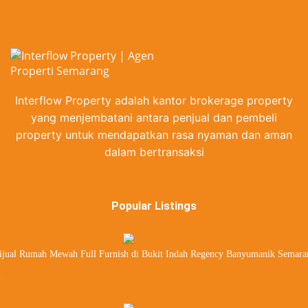
estate
Gajahmungkur
Gayamsari
Homes
Gayamsari
real estate
real estate
Candisari
Gajahmungkur
Homes
Gajahmungkur
real estate
real estate
Banyumanik
Candisari real
Interflow Property adalah kantor brokerage property
Homes
Candisari real
estate
estate
yang menjembatani antara penjual dan pembeli
Banyumanik
property untuk mendapatkan rasa nyaman dan aman
Banyumanik
real estate
dalam bertransaksi
real estate
Popular Listings
ijual Rumah Mewah Full Furnish di Bukit Indah Regency Banyumanik Semara
 M