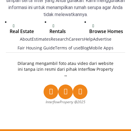
simpan serta filter yang Anda gunakan. Kami menggunakan
informasi ini untuk menampilkan rumah serupa agar Anda
tidak melewatkannya.
Real Estate
Rentals
Browse Homes
About
Estimates
Research
Careers
Help
Advertise
Browser
Tugu real
Tugu Homes
Tugu real
estate
Fair Housing Guide
Terms of use
Blog
Mobile Apps
Tembalang
estate
Tembalang
Homes
Tembalang
real estate
Dilarang mengambil foto atau video dari website
Pedurungan
real estate
ini tanpa izin resmi dari pihak Interflow Property
Pedurungan
Homes
→
Pedurungan
real estate
Mijen Homes
real estate
Mijen real
Gunungpati
Mijen real
estate
Homes
estate
InterflowProperty @2025
Gunungpati
Genuk Homes
Gunungpati
real estate
real estate
Gayamsari
Genuk real
Homes
Genuk real
estate