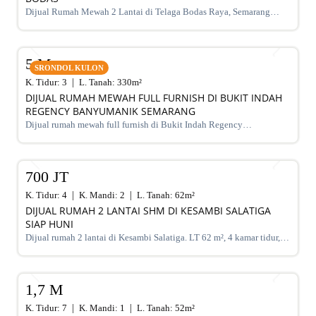
Dijual Rumah Mewah 2 Lantai di Telaga Bodas Raya, Semarang
Selatan – Sertifikat Hak Milik, luas tanah 715 m², bangunan 380 m²,
SALE
5+1 kamar, listrik 5500 watt, air artetis. Lingkungan asri & strategis.
5 M
SRONDOL KULON
K. Tidur:
3
L. Tanah:
330
m²
DIJUAL RUMAH MEWAH FULL FURNISH DI BUKIT INDAH
REGENCY BANYUMANIK SEMARANG
Dijual rumah mewah full furnish di Bukit Indah Regency
Banyumanik Semarang. LT/LB 330 m², SHM, siap huni, lokasi
SALE
premium. Harga 5 M nego
700 JT
K. Tidur:
4
K. Mandi:
2
L. Tanah:
62
m²
DIJUAL RUMAH 2 LANTAI SHM DI KESAMBI SALATIGA
SIAP HUNI
Dijual rumah 2 lantai di Kesambi Salatiga. LT 62 m², 4 kamar tidur,
SHM, siap huni, dekat pusat kota. Harga 700 juta nego
SALE
1,7 M
K. Tidur:
7
K. Mandi:
1
L. Tanah:
52
m²