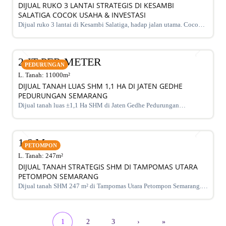
DIJUAL RUKO 3 LANTAI STRATEGIS DI KESAMBI
SALATIGA COCOK USAHA & INVESTASI
Dijual ruko 3 lantai di Kesambi Salatiga, hadap jalan utama. Cocok
untuk restoran, kantor, kos, atau investasi. Harga 1,7 M nego.
SALE
2 JT PER METER
PEDURUNGAN
L. Tanah:
11000
m²
DIJUAL TANAH LUAS SHM 1,1 HA DI JATEN GEDHE
PEDURUNGAN SEMARANG
Dijual tanah luas ±1,1 Ha SHM di Jaten Gedhe Pedurungan
Semarang. Cocok untuk perumahan, kavling, atau gudang. Harga 2
SALE
juta/meter nego
1,6 M
PETOMPON
L. Tanah:
247
m²
DIJUAL TANAH STRATEGIS SHM DI TAMPOMAS UTARA
PETOMPON SEMARANG
Dijual tanah SHM 247 m² di Tampomas Utara Petompon Semarang.
Akses mobil masuk, dekat pusat kota, cocok untuk hunian dan
investasi. Harga 1,6 M nego.
1
2
3
›
»