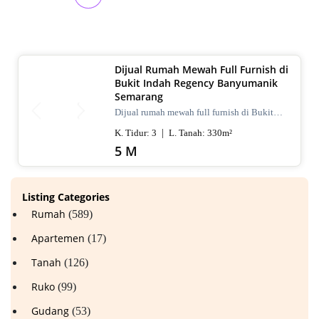
Dijual Rumah Mewah Full Furnish di
Bukit Indah Regency Banyumanik
Semarang
Dijual rumah mewah full furnish di Bukit
Indah Regency Banyumanik Semarang.
K. Tidur:
3
L. Tanah:
330
m²
LT/LB 330 m², SHM, siap huni, lokasi
premium. Harga 5 M nego
5 M
Listing Categories
Rumah
(589)
Apartemen
(17)
Tanah
(126)
Ruko
(99)
Gudang
(53)