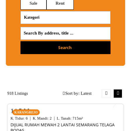
Sale
Rent
Search
918 Listings
SALE
14,5 M
KARANGREJO
K. Tidur:
6
K. Mandi:
2
L. Tanah:
715
m²
DIJUAL RUMAH MEWAH 2 LANTAI SEMARANG TELAGA
BODAS