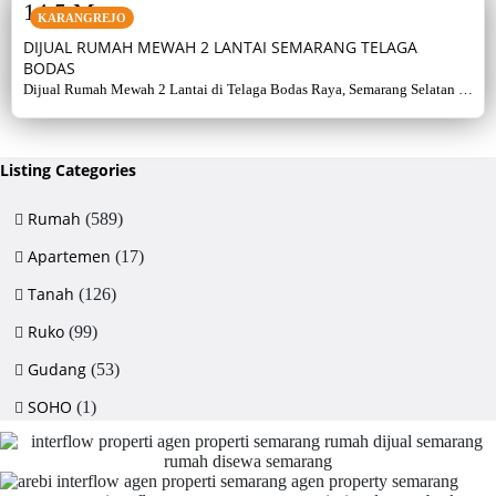
14,5 M
KARANGREJO
DIJUAL RUMAH MEWAH 2 LANTAI SEMARANG TELAGA
BODAS
Dijual Rumah Mewah 2 Lantai di Telaga Bodas Raya, Semarang Selatan –
Sertifikat Hak Milik, luas tanah 715 m², bangunan 380 m², 5+1 kamar,
listrik 5500 watt, air artetis. Lingkungan asri & strategis.
Listing Categories
Rumah
(589)
Apartemen
(17)
Tanah
(126)
Ruko
(99)
Gudang
(53)
SOHO
(1)