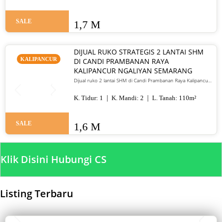
SALE
1,7 M
DIJUAL RUKO STRATEGIS 2 LANTAI SHM
KALIPANCUR
DI CANDI PRAMBANAN RAYA
KALIPANCUR NGALIYAN SEMARANG
Dijual ruko 2 lantai SHM di Candi Prambanan Raya Kalipancur
Ngaliyan Semarang. LT 110 m², LB 240 m², lokasi komersial
strategis. Harga 1,6 M
K. Tidur:
1
K. Mandi:
2
L. Tanah:
110
m²
SALE
1,6 M
Klik Disini Hubungi CS
Listing Terbaru
SALE