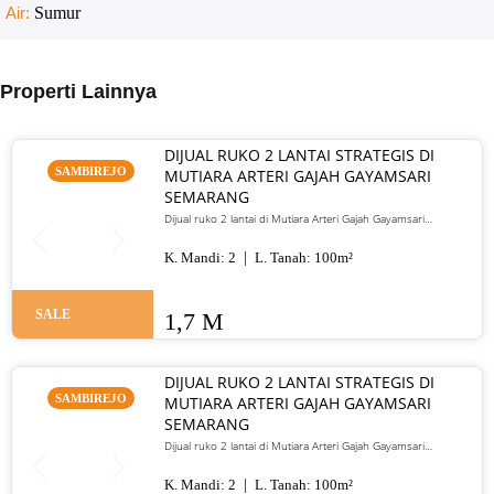
Air:
Sumur
Properti Lainnya
DIJUAL RUKO 2 LANTAI STRATEGIS DI
SAMBIREJO
MUTIARA ARTERI GAJAH GAYAMSARI
SEMARANG
Dijual ruko 2 lantai di Mutiara Arteri Gajah Gayamsari
Semarang. LT 100 m², HGB, lokasi jalur utama strategis. Harga
1,7 M
K. Mandi:
2
L. Tanah:
100
m²
SALE
1,7 M
DIJUAL RUKO 2 LANTAI STRATEGIS DI
SAMBIREJO
MUTIARA ARTERI GAJAH GAYAMSARI
SEMARANG
Dijual ruko 2 lantai di Mutiara Arteri Gajah Gayamsari
Semarang. LT 100 m², HGB, lokasi jalur arteri utama, cocok
untuk usaha. Harga 1,7 M.
K. Mandi:
2
L. Tanah:
100
m²