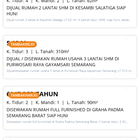
K. Tidur:
4
K. Mandi:
2
L. Tanah:
62
m²
DIJUAL RUMAH 2 LANTAI SHM DI KESAMBI SALATIGA SIAP
HUNI
Dijual rumah 2 lantai di Kesambi Salatiga. LT 62 m², 4 kamar tidur, SHM, siap huni, dekat
pusat kota. Harga 700 juta nego
SALE
5,25 M
TAMBAKREJO
K. Tidur:
3
L. Tanah:
310
m²
DIJUAL / DISEWAKAN RUMAH USAHA 3 LANTAI SHM DI
PURWOSARI RAYA GAYAMSARI SEMARANG
Dijual/disewakan rumah usaha 3 lantai di Purwosari Raya Gayamsari Semarang. LT 310 m²,
LB 600 m², SHM, lokasi jalan utama. Jual 5,25 M / sewa 135 juta per tahun.
RENT
60 JT PER TAHUN
TAMBAKHARJO
K. Tidur:
2
K. Mandi:
1
L. Tanah:
90
m²
DISEWAKAN RUMAH FULL FURNISHED DI GRAHA PADMA
SEMARANG BARAT SIAP HUNI
Disewakan rumah full furnished di Graha Padma Semarang Barat. 2 kamar tidur, 3 AC,
listrik 3500 Watt, siap huni. Sewa 60 juta/tahun
SALE