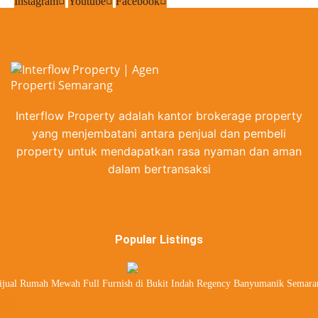
Instagram
estate
Youtube
Facebook
estate
Banyumanik real
estate
Interflow Property adalah kantor brokerage property
yang menjembatani antara penjual dan pembeli
property untuk mendapatkan rasa nyaman dan aman
dalam bertransaksi
Popular Listings
ijual Rumah Mewah Full Furnish di Bukit Indah Regency Banyumanik Semara
 M