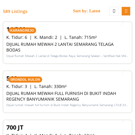
589 Listings
SALE
14,5 M
KARANGREJO
K. Tidur:
6
K. Mandi:
2
L. Tanah:
715
m²
DIJUAL RUMAH MEWAH 2 LANTAI SEMARANG TELAGA
BODAS
Dijual Rumah Mewah 2 Lantai di Telaga Bodas Raya, Semarang Selatan – Sertifikat Hak Milik,
luas tanah 715 m², bangunan 380 m², 5+1 kamar, listrik 5500 watt, air artetis. Lingkungan
SALE
asri & strategis.
5 M
SRONDOL KULON
K. Tidur:
3
L. Tanah:
330
m²
DIJUAL RUMAH MEWAH FULL FURNISH DI BUKIT INDAH
REGENCY BANYUMANIK SEMARANG
Dijual rumah mewah full furnish di Bukit Indah Regency Banyumanik Semarang. LT/LB 330
m², SHM, siap huni, lokasi premium. Harga 5 M nego
SALE
700 JT