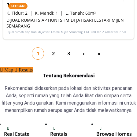
15 M
JATISARI
K. Tidur:
2
K. Mandi:
1
L. Tanah:
60
m²
DIJUAL RUMAH SIAP HUNI SHM DI JATISARI LESTARI MIJEN
SEMARANG
Dijual rumah siap huni di Jatisari Lestari Mijen Semarang. LT/LB 60 m², 2 kamar tidur, SHM,
harga 290 juta, cocok untuk keluarga kecil.
1
2
3
›
»
Map
Results
Tentang Rekomendasi
Rekomendasi didasarkan pada lokasi dan aktivitas pencarian
Anda, seperti rumah yang telah Anda lihat dan simpan serta
filter yang Anda gunakan. Kami menggunakan informasi ini untuk
menampilkan rumah serupa agar Anda tidak melewatkannya.
Real Estate
Rentals
Browse Homes