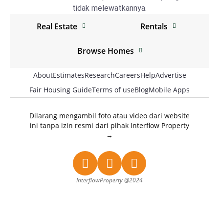
tidak melewatkannya.
Real Estate
Rentals
Browser
Tugu real estate
Browse Homes
Tugu real estate
Tembalang real estate
Tugu Homes
Tembalang real estate
About
Estimates
Research
Careers
Help
Advertise
Pedurungan real estate
Fair Housing Guide
Tembalang Homes
Terms of use
Blog
Mobile Apps
Pedurungan real estate
Mijen real estate
Pedurungan Homes
Mijen real estate
Dilarang mengambil foto atau video dari website
Gunungpati real estate
Mijen Homes
Gunungpati real estate
ini tanpa izin resmi dari pihak Interflow Property
Genuk real estate
→
Gunungpati Homes
Genuk real estate
Gayamsari real estate
Genuk Homes
Gayamsari real estate
Gajahmungkur real estate
Gayamsari Homes
Gajahmungkur real estate
InterflowProperty @2024
Candisari real estate
Gajahmungkur Homes
Candisari real estate
Banyumanik real estate
Candisari Homes
Banyumanik real estate