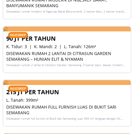
BANYUMANIK SEMARANG
Disewakan rumah modern di Ngesrep Barat Banyumanik. 2 kamar tidur, 2 kamar mandi,
SHM, listrik 2200 Watt, hadap utara. Lokasi strategis & nyaman.
RENT
NGESREP
90 JT PER TAHUN
K. Tidur:
3
K. Mandi:
2
L. Tanah:
126
m²
DISEWAKAN RUMAH 2 LANTAI DI CITRASUN GARDEN
SEMARANG – HUNIAN ELIT & NYAMAN
Disewakan rumah 2 lantai di CitraSun Garden, Semarang. 3 kamar tidur, desain modern,
lingkungan elit dan aman, cocok untuk keluarga & ekspatriat.
RENT
NGESREP
215 JT PER TAHUN
L. Tanah:
399
m²
DISEWAKAN RUMAH FULL FURNISH LUAS DI BUKIT SARI
SEMARANG
Disewakan rumah full furnish di Bukit Sari Semarang, luas 399 m², lengkap dengan AC,
kitchen set, gudang, dan fasilitas lainnya. Lokasi strategis dan nyaman!
RENT