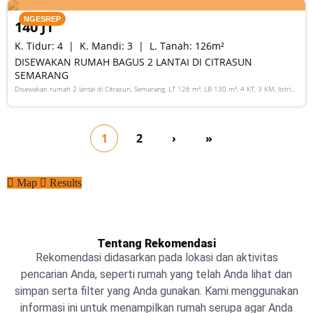
NGESREP
140 JT
K. Tidur:
4
K. Mandi:
3
L. Tanah:
126
m²
DISEWAKAN RUMAH BAGUS 2 LANTAI DI CITRASUN
SEMARANG
Disewakan rumah 2 lantai di Citrasun, Semarang. LT 126 m², LB 130 m², 4 KT, 3 KM, listrik
5500 W, lingkungan nyaman, akses mudah.
1
2
›
»
Map
Results
Tentang Rekomendasi
Rekomendasi didasarkan pada lokasi dan aktivitas
pencarian Anda, seperti rumah yang telah Anda lihat dan
simpan serta filter yang Anda gunakan. Kami menggunakan
informasi ini untuk menampilkan rumah serupa agar Anda