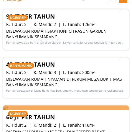
RENT
90 JT PER TAHUN
NGESREP
K. Tidur:
3
K. Mandi:
2
L. Tanah:
126
m²
DISEWAKAN RUMAH SIAP HUNI CITRASUN GARDEN
BANYUMANIK SEMARANG
Rumah sewa siap huni di CitraSun Garden Banyumanik Semarang, lengkap furnitur dan
strategis
RENT
45 JT PER TAHUN
BANYUMANIK
K. Tidur:
3
K. Mandi:
3
L. Tanah:
200
m²
DISEWAKAN RUMAH NYAMAN DI PERUM MEGA BUKIT MAS
BANYUMANIK SEMARANG
Rumah disewakan di Mega Bukit Mas Banyumanik, lingkungan tenang dan lokasi strategis.
RENT
NGESREP
60 JT PER TAHUN
K. Tidur:
2
K. Mandi:
2
L. Tanah:
116
m²
DISEWAKAN RUMAH MODERN DI NGESREP BARAT,