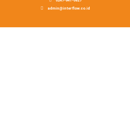
0247-641-0827
admin@interflow.co.id