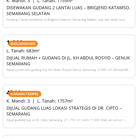
K. Mandi:
3
L. Tanah:
1155
m²
DISEWAKAN GUDANG 2 LANTAI LUAS – BRIGJEND KATAMSO,
SEMARANG SELATAN
Gudang 2 lantai disewakan di Brigjend Katamso Semarang Selatan, luas dan akses truk
mudah.
SALE
1,6 M
BANJARDOWO
L. Tanah:
683
m²
DIJUAL RUMAH + GUDANG DI JL. KH ABDUL ROSYID – GENUK
SEMARANG
Dijual rumah dan gudang di Jl. KH Abdul Rosyid Genuk Semarang. LT 683 m², LB total 683
m², SHM, cocok untuk usaha dan investasi
SALE
45 M
KARANGTEMPEL
K. Mandi:
3
L. Tanah:
1757
m²
DIJUAL GUDANG LUAS LOKASI STRATEGIS DI DR. CIPTO –
SEMARANG
Dijual gudang luas di Dr. Cipto Semarang. LT 1.757 m², listrik 11.000 Watt, air sumur +
PDAM, akses jalan besar, parkir luas, HGB, cocok untuk usaha atau investasi.
SALE