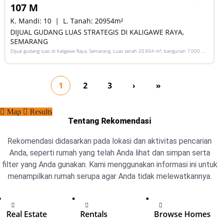
107 M
K. Mandi:
10
L. Tanah:
20954
m²
DIJUAL GUDANG LUAS STRATEGIS DI KALIGAWE RAYA,
SEMARANG
Dijual gudang luas di Kaligawe Raya, Semarang. Luas tanah 20.954 m², bangunan 7.000 m²,
SHM, lokasi strategis di jalur industri.
1
2
3
›
»
Map
Results
Tentang Rekomendasi
Rekomendasi didasarkan pada lokasi dan aktivitas pencarian
Anda, seperti rumah yang telah Anda lihat dan simpan serta
filter yang Anda gunakan. Kami menggunakan informasi ini untuk
menampilkan rumah serupa agar Anda tidak melewatkannya.
Real Estate
Rentals
Browse Homes