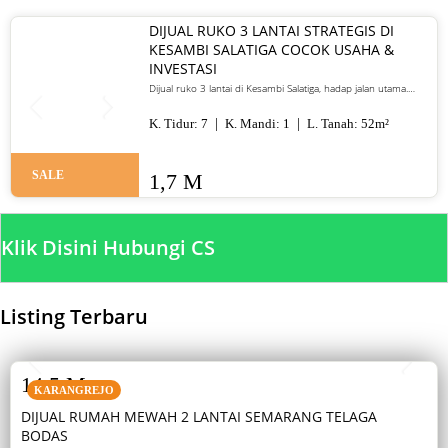
DIJUAL RUKO 3 LANTAI STRATEGIS DI
KESAMBI SALATIGA COCOK USAHA &
INVESTASI
Dijual ruko 3 lantai di Kesambi Salatiga, hadap jalan utama.
Cocok untuk restoran, kantor, kos, atau investasi. Harga 1,7 M
nego.
K. Tidur:
7
K. Mandi:
1
L. Tanah:
52
m²
SALE
1,7 M
Klik Disini Hubungi CS
Listing Terbaru
SALE
14,5 M
KARANGREJO
DIJUAL RUMAH MEWAH 2 LANTAI SEMARANG TELAGA
BODAS