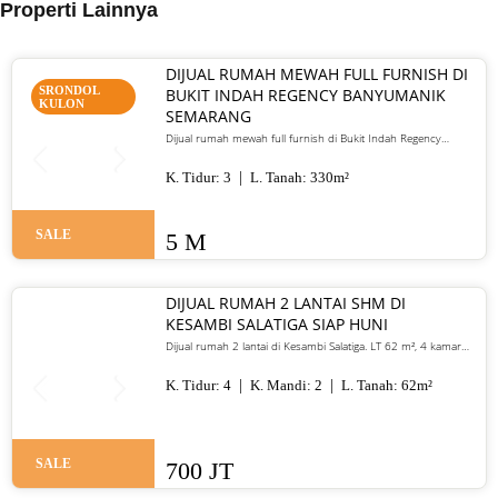
Properti Lainnya
DIJUAL RUMAH MEWAH FULL FURNISH DI
SRONDOL
BUKIT INDAH REGENCY BANYUMANIK
KULON
SEMARANG
Dijual rumah mewah full furnish di Bukit Indah Regency
Banyumanik Semarang. LT/LB 330 m², SHM, siap huni, lokasi
premium. Harga 5 M nego
K. Tidur:
3
L. Tanah:
330
m²
SALE
5 M
DIJUAL RUMAH 2 LANTAI SHM DI
KESAMBI SALATIGA SIAP HUNI
Dijual rumah 2 lantai di Kesambi Salatiga. LT 62 m², 4 kamar
tidur, SHM, siap huni, dekat pusat kota. Harga 700 juta nego
K. Tidur:
4
K. Mandi:
2
L. Tanah:
62
m²
SALE
700 JT