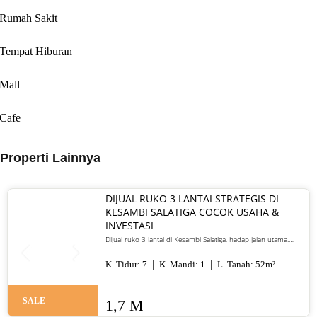
Rumah Sakit
Tempat Hiburan
Mall
Cafe
Properti Lainnya
DIJUAL RUKO 3 LANTAI STRATEGIS DI
KESAMBI SALATIGA COCOK USAHA &
INVESTASI
Dijual ruko 3 lantai di Kesambi Salatiga, hadap jalan utama.
Cocok untuk restoran, kantor, kos, atau investasi. Harga 1,7 M
nego.
K. Tidur:
7
K. Mandi:
1
L. Tanah:
52
m²
SALE
1,7 M