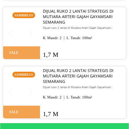
DIJUAL RUKO 2 LANTAI STRATEGIS DI
SAMBIREJO
MUTIARA ARTERI GAJAH GAYAMSARI
SEMARANG
Dijual ruko 2 lantai di Mutiara Arteri Gajah Gayamsari
Semarang. LT 100 m², HGB, lokasi jalur utama strategis. Harga
1,7 M
K. Mandi:
2
L. Tanah:
100
m²
SALE
1,7 M
DIJUAL RUKO 2 LANTAI STRATEGIS DI
SAMBIREJO
MUTIARA ARTERI GAJAH GAYAMSARI
SEMARANG
Dijual ruko 2 lantai di Mutiara Arteri Gajah Gayamsari
Semarang. LT 100 m², HGB, lokasi jalur arteri utama, cocok
untuk usaha. Harga 1,7 M.
K. Mandi:
2
L. Tanah:
100
m²
SALE
1,7 M