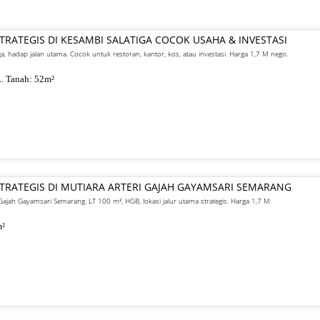
STRATEGIS DI KESAMBI SALATIGA COCOK USAHA & INVESTASI
iga, hadap jalan utama. Cocok untuk restoran, kantor, kos, atau investasi. Harga 1,7 M nego.
. Tanah:
52
m²
 STRATEGIS DI MUTIARA ARTERI GAJAH GAYAMSARI SEMARANG
ri Gajah Gayamsari Semarang. LT 100 m², HGB, lokasi jalur utama strategis. Harga 1,7 M
²