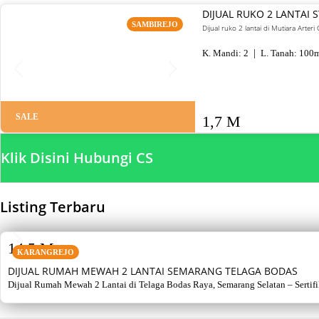
DIJUAL RUKO 2 LANTAI
SAMBIREJO
Dijual ruko 2 lantai di Mutiara Arte
K. Mandi:
2
L. Tanah:
100
m
SALE
1,7 M
Klik Disini Hubungi CS
Listing Terbaru
SALE
14,5 M
KARANGREJO
DIJUAL RUMAH MEWAH 2 LANTAI SEMARANG TELAGA BODAS
Dijual Rumah Mewah 2 Lantai di Telaga Bodas Raya, Semarang Selatan – Sertifikat