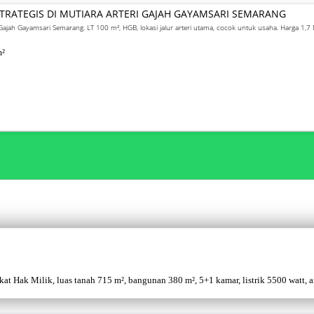
 STRATEGIS DI MUTIARA ARTERI GAJAH GAYAMSARI SEMARANG
ri Gajah Gayamsari Semarang. LT 100 m², HGB, lokasi jalur arteri utama, cocok untuk usaha. Harga 1,7
²
 Hak Milik, luas tanah 715 m², bangunan 380 m², 5+1 kamar, listrik 5500 watt, air 