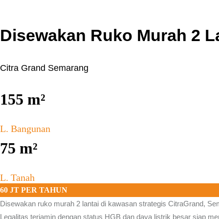
Disewakan Ruko Murah 2 La
Citra Grand Semarang
155
m²
L. Bangunan
75
m²
L. Tanah
60 JT PER TAHUN
Disewakan ruko murah 2 lantai di kawasan strategis
CitraGrand, Se
Legalitas terjamin dengan status HGB dan daya listrik besar siap m