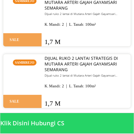
SAMBIREJO
MUTIARA ARTERI GAJAH GAYAMSARI
SEMARANG
Dijual ruko 2 lantai di Mutiara Arteri Gajah Gayamsari
Semarang. LT 100 m², HGB, lokasi jalur utama strategis. Harga
1,7 M
K. Mandi:
2
L. Tanah:
100
m²
SALE
1,7 M
DIJUAL RUKO 2 LANTAI STRATEGIS DI
SAMBIREJO
MUTIARA ARTERI GAJAH GAYAMSARI
SEMARANG
Dijual ruko 2 lantai di Mutiara Arteri Gajah Gayamsari
Semarang. LT 100 m², HGB, lokasi jalur arteri utama, cocok
untuk usaha. Harga 1,7 M.
K. Mandi:
2
L. Tanah:
100
m²
SALE
1,7 M
Klik Disini Hubungi CS