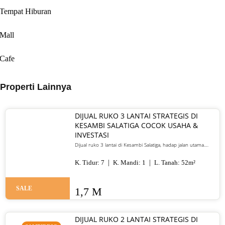
Tempat Hiburan
Mall
Cafe
Properti Lainnya
DIJUAL RUKO 3 LANTAI STRATEGIS DI
KESAMBI SALATIGA COCOK USAHA &
INVESTASI
Dijual ruko 3 lantai di Kesambi Salatiga, hadap jalan utama.
Cocok untuk restoran, kantor, kos, atau investasi. Harga 1,7 M
nego.
K. Tidur:
7
K. Mandi:
1
L. Tanah:
52
m²
SALE
1,7 M
DIJUAL RUKO 2 LANTAI STRATEGIS DI