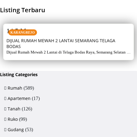
Listing Terbaru
SALE
14,5 M
KARANGREJO
DIJUAL RUMAH MEWAH 2 LANTAI SEMARANG TELAGA
BODAS
Dijual Rumah Mewah 2 Lantai di Telaga Bodas Raya, Semarang Selatan –
Sertifikat Hak Milik, luas tanah 715 m², bangunan 380 m², 5+1 kamar,
listrik 5500 watt, air artetis. Lingkungan asri & strategis.
Listing Categories
Rumah
(589)
Apartemen
(17)
Tanah
(126)
Ruko
(99)
Gudang
(53)