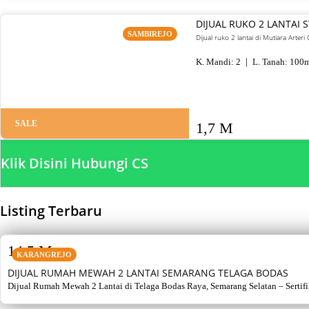
DIJUAL RUKO 2 LANTAI
SAMBIREJO
Dijual ruko 2 lantai di Mutiara Arte
K. Mandi:
2
L. Tanah:
100
m
SALE
1,7 M
Klik Disini Hubungi CS
Listing Terbaru
SALE
14,5 M
KARANGREJO
DIJUAL RUMAH MEWAH 2 LANTAI SEMARANG TELAGA BODAS
Dijual Rumah Mewah 2 Lantai di Telaga Bodas Raya, Semarang Selatan – Sertifikat