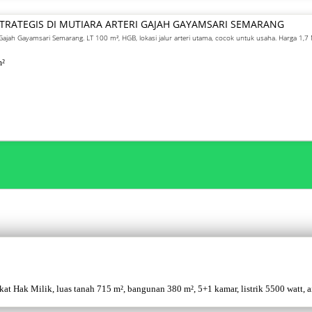
 STRATEGIS DI MUTIARA ARTERI GAJAH GAYAMSARI SEMARANG
ri Gajah Gayamsari Semarang. LT 100 m², HGB, lokasi jalur arteri utama, cocok untuk usaha. Harga 1,7
²
 Hak Milik, luas tanah 715 m², bangunan 380 m², 5+1 kamar, listrik 5500 watt, air 