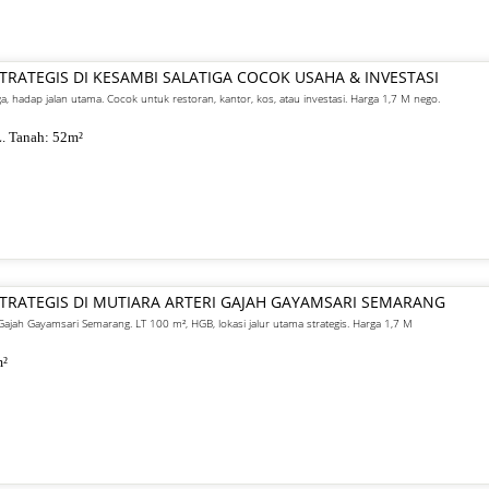
STRATEGIS DI KESAMBI SALATIGA COCOK USAHA & INVESTASI
iga, hadap jalan utama. Cocok untuk restoran, kantor, kos, atau investasi. Harga 1,7 M nego.
. Tanah:
52
m²
 STRATEGIS DI MUTIARA ARTERI GAJAH GAYAMSARI SEMARANG
ri Gajah Gayamsari Semarang. LT 100 m², HGB, lokasi jalur utama strategis. Harga 1,7 M
²