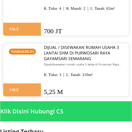
tidur, SHM, siap huni, dekat pusat kota. Harga 700 juta nego
K. Tidur:
4
K. Mandi:
2
L. Tanah:
62
m²
SALE
700 JT
DIJUAL / DISEWAKAN RUMAH USAHA 3
TAMBAKREJO
LANTAI SHM DI PURWOSARI RAYA
GAYAMSARI SEMARANG
Dijual/disewakan rumah usaha 3 lantai di Purwosari Raya
Gayamsari Semarang. LT 310 m², LB 600 m², SHM, lokasi jalan
utama. Jual 5,25 M / sewa 135 juta per tahun.
K. Tidur:
3
L. Tanah:
310
m²
SALE
5,25 M
Klik Disini Hubungi CS
Listing Terbaru