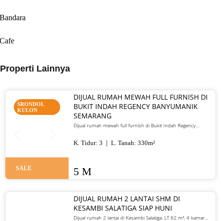
Bandara
Cafe
Properti Lainnya
DIJUAL RUMAH MEWAH FULL FURNISH DI
SRONDOL
BUKIT INDAH REGENCY BANYUMANIK
KULON
SEMARANG
Dijual rumah mewah full furnish di Bukit Indah Regency
Banyumanik Semarang. LT/LB 330 m², SHM, siap huni, lokasi
premium. Harga 5 M nego
K. Tidur:
3
L. Tanah:
330
m²
SALE
5 M
DIJUAL RUMAH 2 LANTAI SHM DI
KESAMBI SALATIGA SIAP HUNI
Dijual rumah 2 lantai di Kesambi Salatiga. LT 62 m², 4 kamar