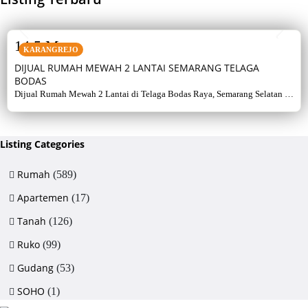
SALE
14,5 M
KARANGREJO
DIJUAL RUMAH MEWAH 2 LANTAI SEMARANG TELAGA
BODAS
Dijual Rumah Mewah 2 Lantai di Telaga Bodas Raya, Semarang Selatan –
Sertifikat Hak Milik, luas tanah 715 m², bangunan 380 m², 5+1 kamar,
listrik 5500 watt, air artetis. Lingkungan asri & strategis.
Listing Categories
Rumah
(589)
Apartemen
(17)
Tanah
(126)
Ruko
(99)
Gudang
(53)
SOHO
(1)