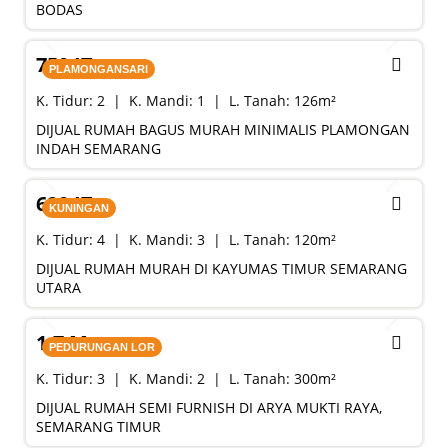
BODAS
SALE
750 JT
PLAMONGANSARI
K. Tidur:
2
K. Mandi:
1
L. Tanah:
126
m²
DIJUAL RUMAH BAGUS MURAH MINIMALIS PLAMONGAN
INDAH SEMARANG
SALE
690 JT
KUNINGAN
K. Tidur:
4
K. Mandi:
3
L. Tanah:
120
m²
DIJUAL RUMAH MURAH DI KAYUMAS TIMUR SEMARANG
UTARA
SALE
1,7 M
PEDURUNGAN LOR
K. Tidur:
3
K. Mandi:
2
L. Tanah:
300
m²
DIJUAL RUMAH SEMI FURNISH DI ARYA MUKTI RAYA,
SEMARANG TIMUR