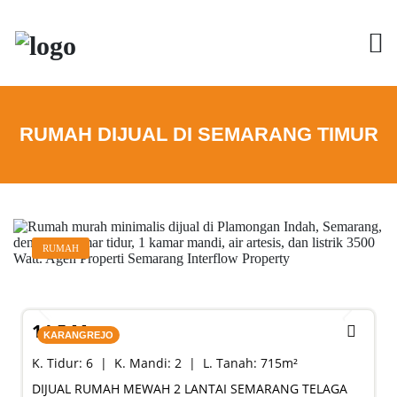
S
k
i
p
t
o
c
o
RUMAH DIJUAL DI SEMARANG TIMUR
n
t
e
n
t
RUMAH
SALE
14,5 M
Listing Terbaru
KARANGREJO
K. Tidur:
6
K. Mandi:
2
L. Tanah:
715
m²
DIJUAL RUMAH MEWAH 2 LANTAI SEMARANG TELAGA