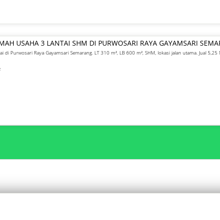
UMAH USAHA 3 LANTAI SHM DI PURWOSARI RAYA GAYAMSARI SEM
ai di Purwosari Raya Gayamsari Semarang. LT 310 m², LB 600 m², SHM, lokasi jalan utama. Jual 5,25 
²