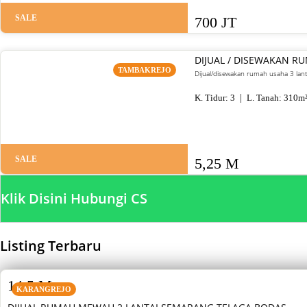
SALE
700 JT
DIJUAL / DISEWAKAN R
TAMBAKREJO
Dijual/disewakan rumah usaha 3 lant
K. Tidur:
3
L. Tanah:
310
m
SALE
5,25 M
Klik Disini Hubungi CS
Listing Terbaru
SALE
14,5 M
KARANGREJO