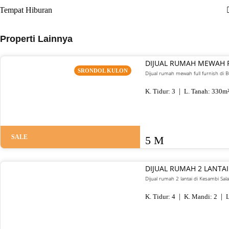
Tempat Hiburan
Properti Lainnya
DIJUAL RUMAH MEWAH 
SRONDOL KULON
Dijual rumah mewah full furnish di
K. Tidur:
3
L. Tanah:
330
m
SALE
5 M
DIJUAL RUMAH 2 LANTAI
Dijual rumah 2 lantai di Kesambi Sal
K. Tidur:
4
K. Mandi:
2
L