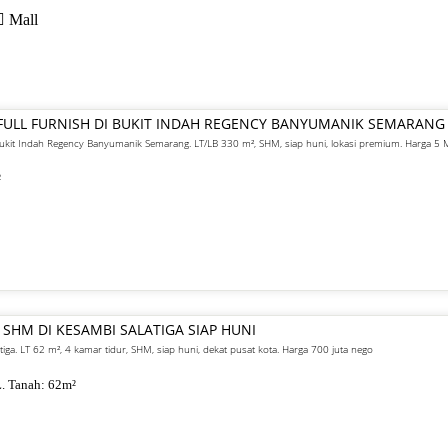
Mall
FULL FURNISH DI BUKIT INDAH REGENCY BANYUMANIK SEMARANG
 Bukit Indah Regency Banyumanik Semarang. LT/LB 330 m², SHM, siap huni, lokasi premium. Harga 5
²
 SHM DI KESAMBI SALATIGA SIAP HUNI
atiga. LT 62 m², 4 kamar tidur, SHM, siap huni, dekat pusat kota. Harga 700 juta nego
. Tanah:
62
m²