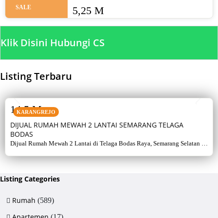
SALE
5,25 M
Klik Disini Hubungi CS
Listing Terbaru
SALE
14,5 M
KARANGREJO
DIJUAL RUMAH MEWAH 2 LANTAI SEMARANG TELAGA
BODAS
Dijual Rumah Mewah 2 Lantai di Telaga Bodas Raya, Semarang Selatan –
Sertifikat Hak Milik, luas tanah 715 m², bangunan 380 m², 5+1 kamar,
listrik 5500 watt, air artetis. Lingkungan asri & strategis.
Listing Categories
Rumah
(589)
Apartemen
(17)