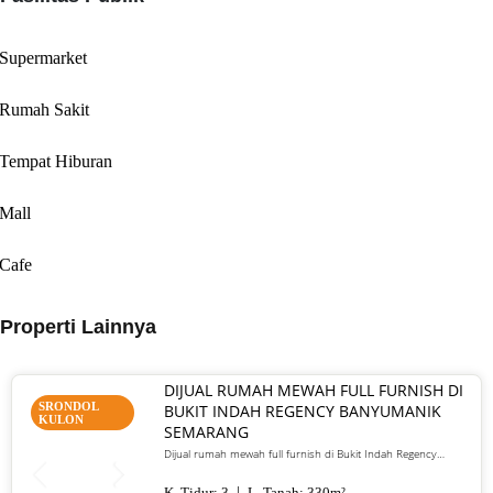
Supermarket
Rumah Sakit
Tempat Hiburan
Mall
Cafe
Properti Lainnya
DIJUAL RUMAH MEWAH FULL FURNISH DI
SRONDOL
BUKIT INDAH REGENCY BANYUMANIK
KULON
SEMARANG
Dijual rumah mewah full furnish di Bukit Indah Regency
Banyumanik Semarang. LT/LB 330 m², SHM, siap huni, lokasi
premium. Harga 5 M nego
K. Tidur:
3
L. Tanah:
330
m²