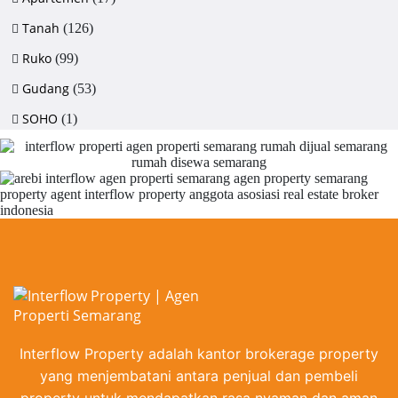
Tanah
(126)
Ruko
(99)
Gudang
(53)
SOHO
(1)
Interflow Property adalah kantor brokerage property
yang menjembatani antara penjual dan pembeli