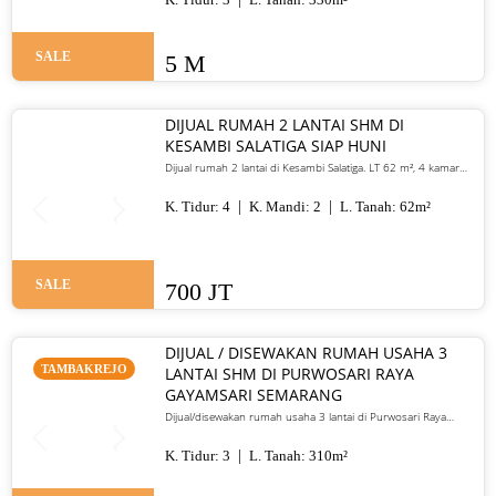
SALE
5 M
DIJUAL RUMAH 2 LANTAI SHM DI
KESAMBI SALATIGA SIAP HUNI
Dijual rumah 2 lantai di Kesambi Salatiga. LT 62 m², 4 kamar
tidur, SHM, siap huni, dekat pusat kota. Harga 700 juta nego
K. Tidur:
4
K. Mandi:
2
L. Tanah:
62
m²
SALE
700 JT
DIJUAL / DISEWAKAN RUMAH USAHA 3
TAMBAKREJO
LANTAI SHM DI PURWOSARI RAYA
GAYAMSARI SEMARANG
Dijual/disewakan rumah usaha 3 lantai di Purwosari Raya
Gayamsari Semarang. LT 310 m², LB 600 m², SHM, lokasi jalan
utama. Jual 5,25 M / sewa 135 juta per tahun.
K. Tidur:
3
L. Tanah:
310
m²