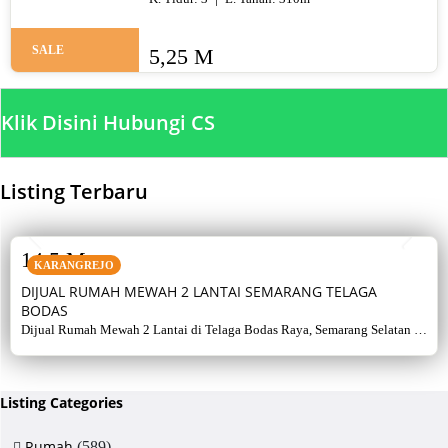
SALE
5,25 M
Klik Disini Hubungi CS
Listing Terbaru
SALE
14,5 M
KARANGREJO
DIJUAL RUMAH MEWAH 2 LANTAI SEMARANG TELAGA
BODAS
Dijual Rumah Mewah 2 Lantai di Telaga Bodas Raya, Semarang Selatan –
Sertifikat Hak Milik, luas tanah 715 m², bangunan 380 m², 5+1 kamar,
listrik 5500 watt, air artetis. Lingkungan asri & strategis.
Listing Categories
Rumah
(589)