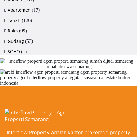
Apartemen
(17)
Tanah
(126)
Ruko
(99)
Gudang
(53)
SOHO
(1)
Interflow Property adalah kantor brokerage property