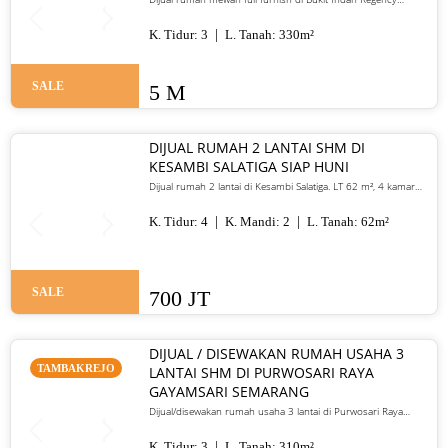
Banyumanik Semarang. LT/LB 330 m², SHM, siap huni, lokasi
premium. Harga 5 M nego
K. Tidur:
3
L. Tanah:
330
m²
SALE
5 M
DIJUAL RUMAH 2 LANTAI SHM DI
KESAMBI SALATIGA SIAP HUNI
Dijual rumah 2 lantai di Kesambi Salatiga. LT 62 m², 4 kamar
tidur, SHM, siap huni, dekat pusat kota. Harga 700 juta nego
K. Tidur:
4
K. Mandi:
2
L. Tanah:
62
m²
SALE
700 JT
DIJUAL / DISEWAKAN RUMAH USAHA 3
TAMBAKREJO
LANTAI SHM DI PURWOSARI RAYA
GAYAMSARI SEMARANG
Dijual/disewakan rumah usaha 3 lantai di Purwosari Raya
Gayamsari Semarang. LT 310 m², LB 600 m², SHM, lokasi jalan
utama. Jual 5,25 M / sewa 135 juta per tahun.
K. Tidur:
3
L. Tanah:
310
m²