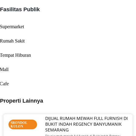
Fasilitas Publik
Supermarket
Rumah Sakit
Tempat Hiburan
Mall
Cafe
Properti Lainnya
DIJUAL RUMAH MEWAH FULL FURNISH DI
SRONDOL
BUKIT INDAH REGENCY BANYUMANIK
KULON
SEMARANG
Dijual rumah mewah full furnish di Bukit Indah Regency