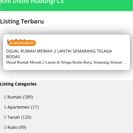
Klik Disini Hubungi CS
Listing Terbaru
SALE
14,5 M
KARANGREJO
DIJUAL RUMAH MEWAH 2 LANTAI SEMARANG TELAGA
BODAS
Dijual Rumah Mewah 2 Lantai di Telaga Bodas Raya, Semarang Selatan –
Sertifikat Hak Milik, luas tanah 715 m², bangunan 380 m², 5+1 kamar,
listrik 5500 watt, air artetis. Lingkungan asri & strategis.
Listing Categories
Rumah
(589)
Apartemen
(17)
Tanah
(126)
Ruko
(99)