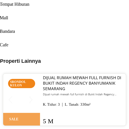
Tempat Hiburan
Mall
Bandara
Cafe
Properti Lainnya
DIJUAL RUMAH MEWAH FULL FURNISH DI
SRONDOL
BUKIT INDAH REGENCY BANYUMANIK
KULON
SEMARANG
Dijual rumah mewah full furnish di Bukit Indah Regency
Banyumanik Semarang. LT/LB 330 m², SHM, siap huni, lokasi
premium. Harga 5 M nego
K. Tidur:
3
L. Tanah:
330
m²
SALE
5 M