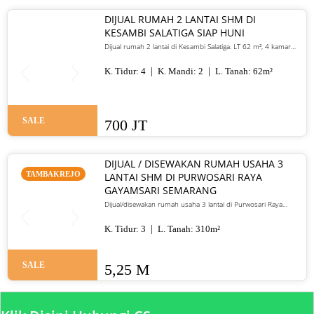
DIJUAL RUMAH 2 LANTAI SHM DI
KESAMBI SALATIGA SIAP HUNI
Dijual rumah 2 lantai di Kesambi Salatiga. LT 62 m², 4 kamar
tidur, SHM, siap huni, dekat pusat kota. Harga 700 juta nego
K. Tidur:
4
K. Mandi:
2
L. Tanah:
62
m²
SALE
700 JT
DIJUAL / DISEWAKAN RUMAH USAHA 3
TAMBAKREJO
LANTAI SHM DI PURWOSARI RAYA
GAYAMSARI SEMARANG
Dijual/disewakan rumah usaha 3 lantai di Purwosari Raya
Gayamsari Semarang. LT 310 m², LB 600 m², SHM, lokasi jalan
utama. Jual 5,25 M / sewa 135 juta per tahun.
K. Tidur:
3
L. Tanah:
310
m²
SALE
5,25 M