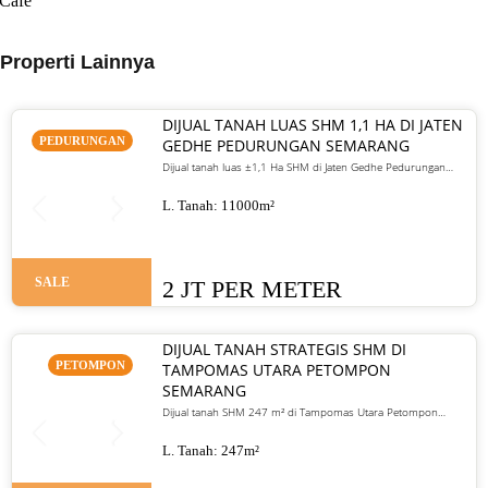
Cafe
Properti Lainnya
DIJUAL TANAH LUAS SHM 1,1 HA DI JATEN
PEDURUNGAN
GEDHE PEDURUNGAN SEMARANG
Dijual tanah luas ±1,1 Ha SHM di Jaten Gedhe Pedurungan
Semarang. Cocok untuk perumahan, kavling, atau gudang.
Harga 2 juta/meter nego
L. Tanah:
11000
m²
SALE
2 JT PER METER
DIJUAL TANAH STRATEGIS SHM DI
PETOMPON
TAMPOMAS UTARA PETOMPON
SEMARANG
Dijual tanah SHM 247 m² di Tampomas Utara Petompon
Semarang. Akses mobil masuk, dekat pusat kota, cocok untuk
hunian dan investasi. Harga 1,6 M nego.
L. Tanah:
247
m²