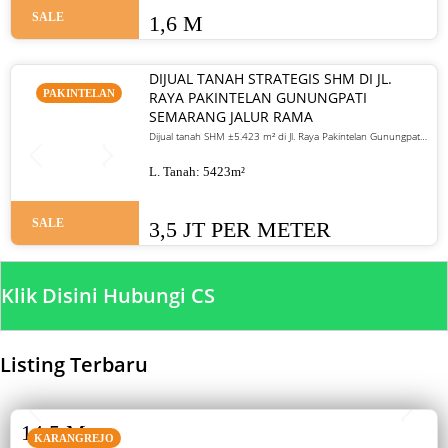
SALE
1,6 M
DIJUAL TANAH STRATEGIS SHM DI JL.
PAKINTELAN
RAYA PAKINTELAN GUNUNGPATI
SEMARANG JALUR RAMA
Dijual tanah SHM ±5.423 m² di Jl. Raya Pakintelan Gunungpati
Semarang. Jalur ramai, cocok untuk usaha dan investasi.
Harga 3,5 juta/meter
L. Tanah:
5423
m²
SALE
3,5 JT PER METER
Klik Disini Hubungi CS
Listing Terbaru
SALE
14,5 M
KARANGREJO