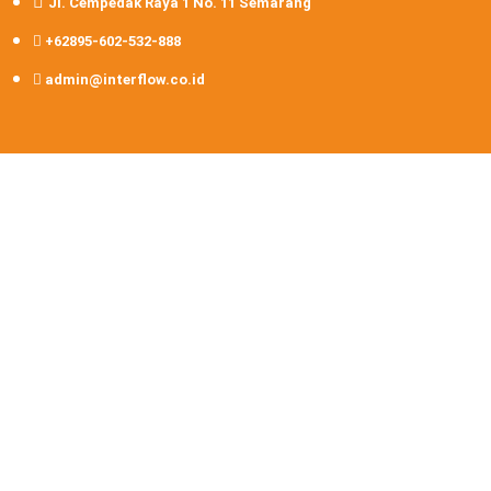
Jl. Cempedak Raya 1 No. 11 Semarang
+62895-602-532-888
admin@interflow.co.id