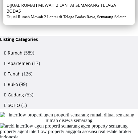
DIJUAL RUMAH MEWAH 2 LANTAI SEMARANG TELAGA
BODAS
Dijual Rumah Mewah 2 Lantai di Telaga Bodas Raya, Semarang Selatan –
Sertifikat Hak Milik, luas tanah 715 m², bangunan 380 m², 5+1 kamar,
listrik 5500 watt, air artetis. Lingkungan asri & strategis.
Listing Categories
Rumah
(589)
Apartemen
(17)
Tanah
(126)
Ruko
(99)
Gudang
(53)
SOHO
(1)