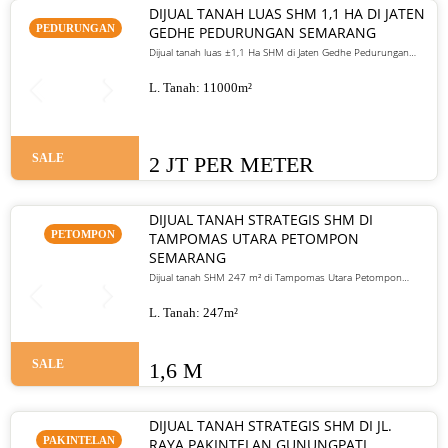
DIJUAL TANAH LUAS SHM 1,1 HA DI JATEN
PEDURUNGAN
GEDHE PEDURUNGAN SEMARANG
Dijual tanah luas ±1,1 Ha SHM di Jaten Gedhe Pedurungan
Semarang. Cocok untuk perumahan, kavling, atau gudang.
Harga 2 juta/meter nego
L. Tanah:
11000
m²
SALE
2 JT PER METER
DIJUAL TANAH STRATEGIS SHM DI
PETOMPON
TAMPOMAS UTARA PETOMPON
SEMARANG
Dijual tanah SHM 247 m² di Tampomas Utara Petompon
Semarang. Akses mobil masuk, dekat pusat kota, cocok untuk
hunian dan investasi. Harga 1,6 M nego.
L. Tanah:
247
m²
SALE
1,6 M
DIJUAL TANAH STRATEGIS SHM DI JL.
PAKINTELAN
RAYA PAKINTELAN GUNUNGPATI