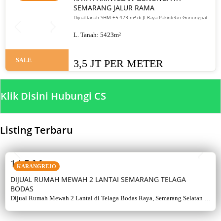
SEMARANG JALUR RAMA
Dijual tanah SHM ±5.423 m² di Jl. Raya Pakintelan Gunungpati
Semarang. Jalur ramai, cocok untuk usaha dan investasi.
Harga 3,5 juta/meter
L. Tanah:
5423
m²
SALE
3,5 JT PER METER
Klik Disini Hubungi CS
Listing Terbaru
SALE
14,5 M
KARANGREJO
DIJUAL RUMAH MEWAH 2 LANTAI SEMARANG TELAGA
BODAS
Dijual Rumah Mewah 2 Lantai di Telaga Bodas Raya, Semarang Selatan –
Sertifikat Hak Milik, luas tanah 715 m², bangunan 380 m², 5+1 kamar,
listrik 5500 watt, air artetis. Lingkungan asri & strategis.