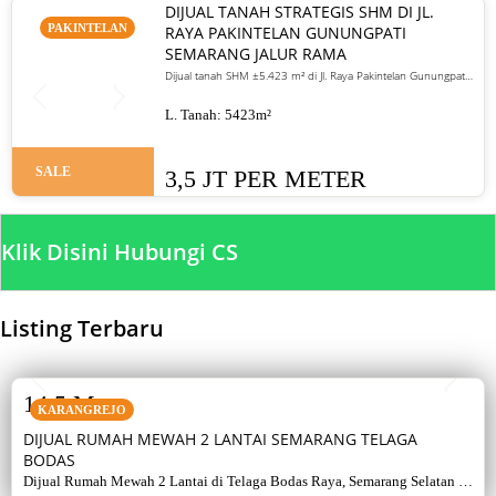
DIJUAL TANAH STRATEGIS SHM DI JL.
PAKINTELAN
RAYA PAKINTELAN GUNUNGPATI
SEMARANG JALUR RAMA
Dijual tanah SHM ±5.423 m² di Jl. Raya Pakintelan Gunungpati
Semarang. Jalur ramai, cocok untuk usaha dan investasi.
Harga 3,5 juta/meter
L. Tanah:
5423
m²
SALE
3,5 JT PER METER
Klik Disini Hubungi CS
Listing Terbaru
SALE
14,5 M
KARANGREJO
DIJUAL RUMAH MEWAH 2 LANTAI SEMARANG TELAGA
BODAS
Dijual Rumah Mewah 2 Lantai di Telaga Bodas Raya, Semarang Selatan –