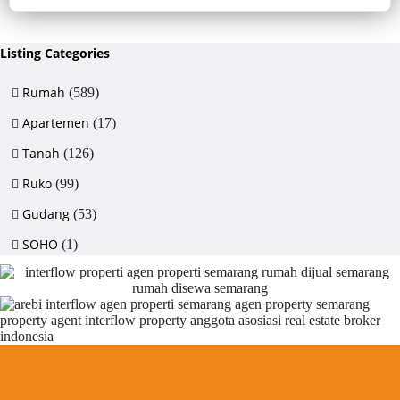
Sertifikat Hak Milik, luas tanah 715 m², bangunan 380 m², 5+1 kamar,
listrik 5500 watt, air artetis. Lingkungan asri & strategis.
Listing Categories
Rumah
(589)
Apartemen
(17)
Tanah
(126)
Ruko
(99)
Gudang
(53)
SOHO
(1)