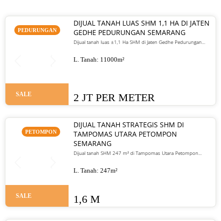
DIJUAL TANAH LUAS SHM 1,1 HA DI JATEN
PEDURUNGAN
GEDHE PEDURUNGAN SEMARANG
Dijual tanah luas ±1,1 Ha SHM di Jaten Gedhe Pedurungan
Semarang. Cocok untuk perumahan, kavling, atau gudang.
Harga 2 juta/meter nego
L. Tanah:
11000
m²
SALE
2 JT PER METER
DIJUAL TANAH STRATEGIS SHM DI
PETOMPON
TAMPOMAS UTARA PETOMPON
SEMARANG
Dijual tanah SHM 247 m² di Tampomas Utara Petompon
Semarang. Akses mobil masuk, dekat pusat kota, cocok untuk
hunian dan investasi. Harga 1,6 M nego.
L. Tanah:
247
m²
SALE
1,6 M