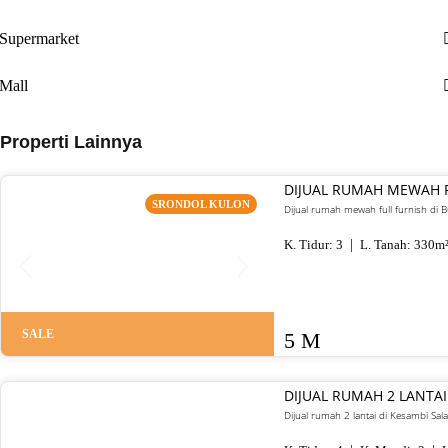
Supermarket
Mall
Properti Lainnya
DIJUAL RUMAH MEWAH 
SRONDOL KULON
Dijual rumah mewah full furnish di
K. Tidur:
3
L. Tanah:
330
m
SALE
5 M
DIJUAL RUMAH 2 LANTAI
Dijual rumah 2 lantai di Kesambi Sal