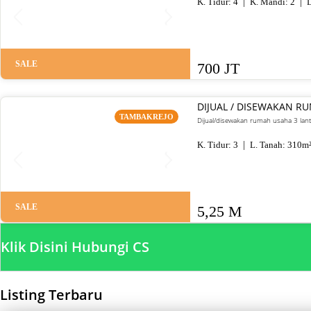
K. Tidur:
4
K. Mandi:
2
L
SALE
700 JT
DIJUAL / DISEWAKAN R
TAMBAKREJO
Dijual/disewakan rumah usaha 3 lant
K. Tidur:
3
L. Tanah:
310
m
SALE
5,25 M
Klik Disini Hubungi CS
Listing Terbaru
SALE