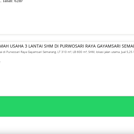
. Tanah:
62
m²
UMAH USAHA 3 LANTAI SHM DI PURWOSARI RAYA GAYAMSARI SEM
ai di Purwosari Raya Gayamsari Semarang. LT 310 m², LB 600 m², SHM, lokasi jalan utama. Jual 5,25 
²