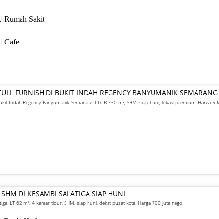
Rumah Sakit
Cafe
FULL FURNISH DI BUKIT INDAH REGENCY BANYUMANIK SEMARANG
 Bukit Indah Regency Banyumanik Semarang. LT/LB 330 m², SHM, siap huni, lokasi premium. Harga 5
²
 SHM DI KESAMBI SALATIGA SIAP HUNI
atiga. LT 62 m², 4 kamar tidur, SHM, siap huni, dekat pusat kota. Harga 700 juta nego