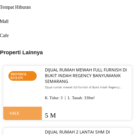
Tempat Hiburan
Mall
Cafe
Properti Lainnya
DIJUAL RUMAH MEWAH FULL FURNISH DI
SRONDOL
BUKIT INDAH REGENCY BANYUMANIK
KULON
SEMARANG
Dijual rumah mewah full furnish di Bukit Indah Regency
Banyumanik Semarang. LT/LB 330 m², SHM, siap huni, lokasi
premium. Harga 5 M nego
K. Tidur:
3
L. Tanah:
330
m²
SALE
5 M
DIJUAL RUMAH 2 LANTAI SHM DI