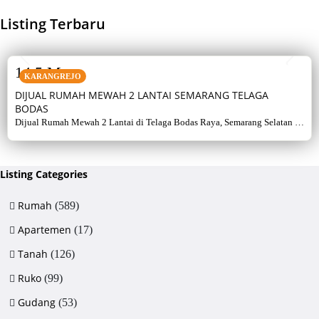
Listing Terbaru
SALE
14,5 M
KARANGREJO
DIJUAL RUMAH MEWAH 2 LANTAI SEMARANG TELAGA
BODAS
Dijual Rumah Mewah 2 Lantai di Telaga Bodas Raya, Semarang Selatan –
Sertifikat Hak Milik, luas tanah 715 m², bangunan 380 m², 5+1 kamar,
listrik 5500 watt, air artetis. Lingkungan asri & strategis.
Listing Categories
Rumah
(589)
Apartemen
(17)
Tanah
(126)
Ruko
(99)
Gudang
(53)