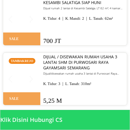
KESAMBI SALATIGA SIAP HUNI
Dijual rumah 2 lantai di Kesambi Salatiga. LT 62 m², 4 kamar
tidur, SHM, siap huni, dekat pusat kota. Harga 700 juta nego
K. Tidur:
4
K. Mandi:
2
L. Tanah:
62
m²
SALE
700 JT
DIJUAL / DISEWAKAN RUMAH USAHA 3
TAMBAKREJO
LANTAI SHM DI PURWOSARI RAYA
GAYAMSARI SEMARANG
Dijual/disewakan rumah usaha 3 lantai di Purwosari Raya
Gayamsari Semarang. LT 310 m², LB 600 m², SHM, lokasi jalan
utama. Jual 5,25 M / sewa 135 juta per tahun.
K. Tidur:
3
L. Tanah:
310
m²
SALE
5,25 M
Klik Disini Hubungi CS