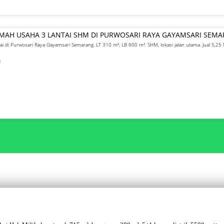
UMAH USAHA 3 LANTAI SHM DI PURWOSARI RAYA GAYAMSARI SEM
ai di Purwosari Raya Gayamsari Semarang. LT 310 m², LB 600 m², SHM, lokasi jalan utama. Jual 5,25 
²