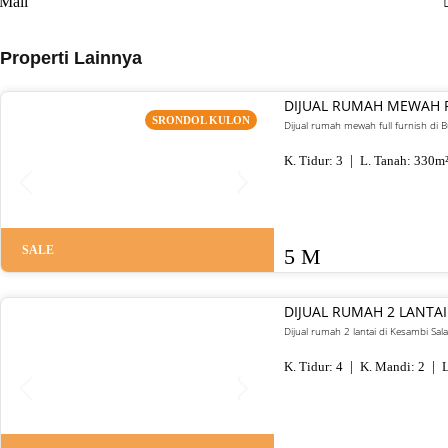
Mall
Properti Lainnya
DIJUAL RUMAH MEWAH 
SRONDOL KULON
Dijual rumah mewah full furnish di
K. Tidur:
3
L. Tanah:
330
m
SALE
5 M
DIJUAL RUMAH 2 LANTAI
Dijual rumah 2 lantai di Kesambi Sal
K. Tidur:
4
K. Mandi:
2
L