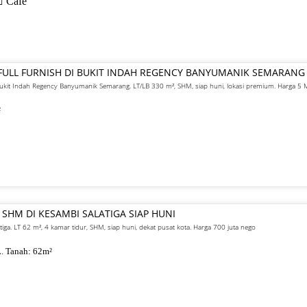
Cafe
FULL FURNISH DI BUKIT INDAH REGENCY BANYUMANIK SEMARANG
 Bukit Indah Regency Banyumanik Semarang. LT/LB 330 m², SHM, siap huni, lokasi premium. Harga 5
²
 SHM DI KESAMBI SALATIGA SIAP HUNI
atiga. LT 62 m², 4 kamar tidur, SHM, siap huni, dekat pusat kota. Harga 700 juta nego
. Tanah:
62
m²