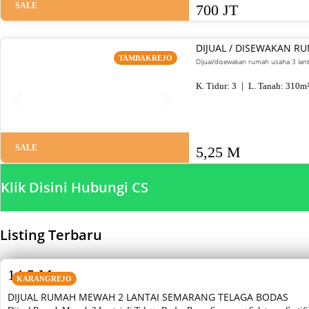
SALE
700 JT
DIJUAL / DISEWAKAN R
TAMBAKREJO
Dijual/disewakan rumah usaha 3 lant
K. Tidur:
3
L. Tanah:
310
m
SALE
5,25 M
Klik Disini Hubungi CS
Listing Terbaru
SALE
14,5 M
KARANGREJO
DIJUAL RUMAH MEWAH 2 LANTAI SEMARANG TELAGA BODAS