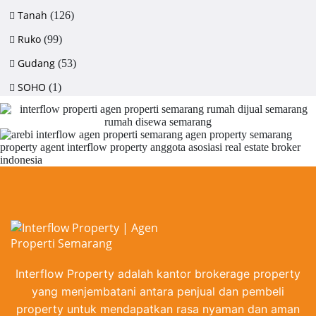
Tanah
(126)
Ruko
(99)
Gudang
(53)
SOHO
(1)
Interflow Property adalah kantor brokerage property
yang menjembatani antara penjual dan pembeli
property untuk mendapatkan rasa nyaman dan aman