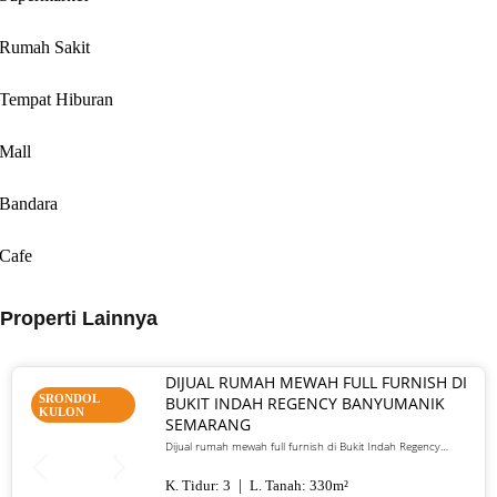
Rumah Sakit
Tempat Hiburan
Mall
Bandara
Cafe
Properti Lainnya
DIJUAL RUMAH MEWAH FULL FURNISH DI
SRONDOL
BUKIT INDAH REGENCY BANYUMANIK
KULON
SEMARANG
Dijual rumah mewah full furnish di Bukit Indah Regency
Banyumanik Semarang. LT/LB 330 m², SHM, siap huni, lokasi
premium. Harga 5 M nego
K. Tidur:
3
L. Tanah:
330
m²