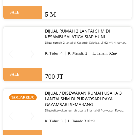
SALE
5 M
DIJUAL RUMAH 2 LANTAI SHM DI
KESAMBI SALATIGA SIAP HUNI
Dijual rumah 2 lantai di Kesambi Salatiga. LT 62 m², 4 kamar
tidur, SHM, siap huni, dekat pusat kota. Harga 700 juta nego
K. Tidur:
4
K. Mandi:
2
L. Tanah:
62
m²
SALE
700 JT
DIJUAL / DISEWAKAN RUMAH USAHA 3
TAMBAKREJO
LANTAI SHM DI PURWOSARI RAYA
GAYAMSARI SEMARANG
Dijual/disewakan rumah usaha 3 lantai di Purwosari Raya
Gayamsari Semarang. LT 310 m², LB 600 m², SHM, lokasi jalan
utama. Jual 5,25 M / sewa 135 juta per tahun.
K. Tidur:
3
L. Tanah:
310
m²