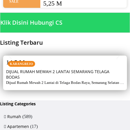
SALE
5,25 M
Klik Disini Hubungi CS
Listing Terbaru
SALE
14,5 M
KARANGREJO
DIJUAL RUMAH MEWAH 2 LANTAI SEMARANG TELAGA
BODAS
Dijual Rumah Mewah 2 Lantai di Telaga Bodas Raya, Semarang Selatan –
Sertifikat Hak Milik, luas tanah 715 m², bangunan 380 m², 5+1 kamar,
listrik 5500 watt, air artetis. Lingkungan asri & strategis.
Listing Categories
Rumah
(589)
Apartemen
(17)