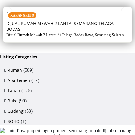
SALE
14,5 M
KARANGREJO
DIJUAL RUMAH MEWAH 2 LANTAI SEMARANG TELAGA
BODAS
Dijual Rumah Mewah 2 Lantai di Telaga Bodas Raya, Semarang Selatan –
Sertifikat Hak Milik, luas tanah 715 m², bangunan 380 m², 5+1 kamar,
listrik 5500 watt, air artetis. Lingkungan asri & strategis.
Listing Categories
Rumah
(589)
Apartemen
(17)
Tanah
(126)
Ruko
(99)
Gudang
(53)
SOHO
(1)