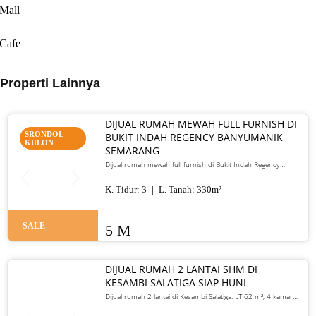
Mall
Cafe
Properti Lainnya
DIJUAL RUMAH MEWAH FULL FURNISH DI
SRONDOL
BUKIT INDAH REGENCY BANYUMANIK
KULON
SEMARANG
Dijual rumah mewah full furnish di Bukit Indah Regency
Banyumanik Semarang. LT/LB 330 m², SHM, siap huni, lokasi
premium. Harga 5 M nego
K. Tidur:
3
L. Tanah:
330
m²
SALE
5 M
DIJUAL RUMAH 2 LANTAI SHM DI
KESAMBI SALATIGA SIAP HUNI
Dijual rumah 2 lantai di Kesambi Salatiga. LT 62 m², 4 kamar
tidur, SHM, siap huni, dekat pusat kota. Harga 700 juta nego