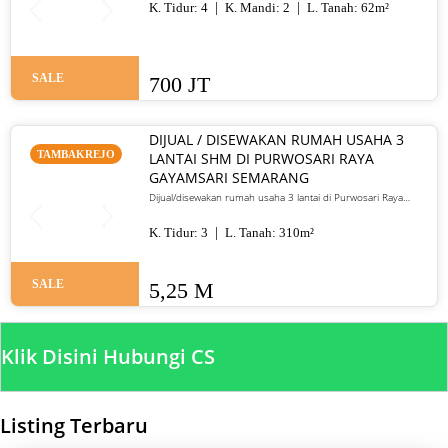
K. Tidur:
4
K. Mandi:
2
L. Tanah:
62
m²
SALE
700 JT
DIJUAL / DISEWAKAN RUMAH USAHA 3
TAMBAKREJO
LANTAI SHM DI PURWOSARI RAYA
GAYAMSARI SEMARANG
Dijual/disewakan rumah usaha 3 lantai di Purwosari Raya
Gayamsari Semarang. LT 310 m², LB 600 m², SHM, lokasi jalan
utama. Jual 5,25 M / sewa 135 juta per tahun.
K. Tidur:
3
L. Tanah:
310
m²
SALE
5,25 M
Klik Disini Hubungi CS
Listing Terbaru