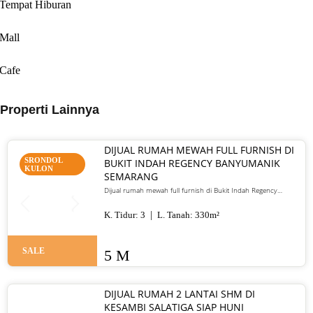
Tempat Hiburan
Mall
Cafe
Properti Lainnya
DIJUAL RUMAH MEWAH FULL FURNISH DI
SRONDOL
BUKIT INDAH REGENCY BANYUMANIK
KULON
SEMARANG
Dijual rumah mewah full furnish di Bukit Indah Regency
Banyumanik Semarang. LT/LB 330 m², SHM, siap huni, lokasi
premium. Harga 5 M nego
K. Tidur:
3
L. Tanah:
330
m²
SALE
5 M
DIJUAL RUMAH 2 LANTAI SHM DI
KESAMBI SALATIGA SIAP HUNI