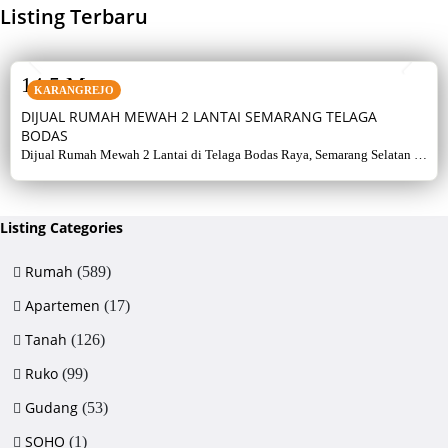
Listing Terbaru
SALE
14,5 M
KARANGREJO
DIJUAL RUMAH MEWAH 2 LANTAI SEMARANG TELAGA
BODAS
Dijual Rumah Mewah 2 Lantai di Telaga Bodas Raya, Semarang Selatan –
Sertifikat Hak Milik, luas tanah 715 m², bangunan 380 m², 5+1 kamar,
listrik 5500 watt, air artetis. Lingkungan asri & strategis.
Listing Categories
Rumah
(589)
Apartemen
(17)
Tanah
(126)
Ruko
(99)
Gudang
(53)
SOHO
(1)