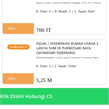
Dijual rumah 2 lantai di Kesambi Salatiga. LT 62 m², 4 kamar
tidur, SHM, siap huni, dekat pusat kota. Harga 700 juta nego
K. Tidur:
4
K. Mandi:
2
L. Tanah:
62
m²
SALE
700 JT
DIJUAL / DISEWAKAN RUMAH USAHA 3
TAMBAKREJO
LANTAI SHM DI PURWOSARI RAYA
GAYAMSARI SEMARANG
Dijual/disewakan rumah usaha 3 lantai di Purwosari Raya
Gayamsari Semarang. LT 310 m², LB 600 m², SHM, lokasi jalan
utama. Jual 5,25 M / sewa 135 juta per tahun.
K. Tidur:
3
L. Tanah:
310
m²
SALE
5,25 M
Klik Disini Hubungi CS