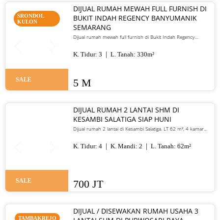
DIJUAL RUMAH MEWAH FULL FURNISH DI
SRONDOL
BUKIT INDAH REGENCY BANYUMANIK
KULON
SEMARANG
Dijual rumah mewah full furnish di Bukit Indah Regency
Banyumanik Semarang. LT/LB 330 m², SHM, siap huni, lokasi
premium. Harga 5 M nego
K. Tidur:
3
L. Tanah:
330
m²
SALE
5 M
DIJUAL RUMAH 2 LANTAI SHM DI
KESAMBI SALATIGA SIAP HUNI
Dijual rumah 2 lantai di Kesambi Salatiga. LT 62 m², 4 kamar
tidur, SHM, siap huni, dekat pusat kota. Harga 700 juta nego
K. Tidur:
4
K. Mandi:
2
L. Tanah:
62
m²
SALE
700 JT
DIJUAL / DISEWAKAN RUMAH USAHA 3
TAMBAKREJO