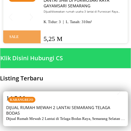
LANTAI SHM DI PURWOSARI RAYA
GAYAMSARI SEMARANG
Dijual/disewakan rumah usaha 3 lantai di Purwosari Raya
Gayamsari Semarang. LT 310 m², LB 600 m², SHM, lokasi jalan
utama. Jual 5,25 M / sewa 135 juta per tahun.
K. Tidur:
3
L. Tanah:
310
m²
SALE
5,25 M
Klik Disini Hubungi CS
Listing Terbaru
SALE
14,5 M
KARANGREJO
DIJUAL RUMAH MEWAH 2 LANTAI SEMARANG TELAGA
BODAS
Dijual Rumah Mewah 2 Lantai di Telaga Bodas Raya, Semarang Selatan –
Sertifikat Hak Milik, luas tanah 715 m², bangunan 380 m², 5+1 kamar,
listrik 5500 watt, air artetis. Lingkungan asri & strategis.