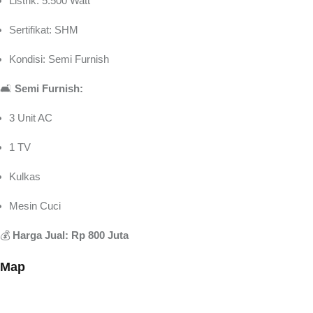
Listrik: 5.500 Watt
Sertifikat: SHM
Kondisi: Semi Furnish
🛋️
Semi Furnish:
3 Unit AC
1 TV
Kulkas
Mesin Cuci
💰
Harga Jual: Rp 800 Juta
Map