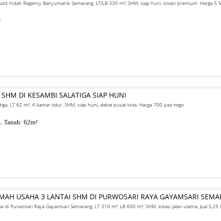
 Bukit Indah Regency Banyumanik Semarang. LT/LB 330 m², SHM, siap huni, lokasi premium. Harga 5
²
 SHM DI KESAMBI SALATIGA SIAP HUNI
atiga. LT 62 m², 4 kamar tidur, SHM, siap huni, dekat pusat kota. Harga 700 juta nego
. Tanah:
62
m²
UMAH USAHA 3 LANTAI SHM DI PURWOSARI RAYA GAYAMSARI SEM
ai di Purwosari Raya Gayamsari Semarang. LT 310 m², LB 600 m², SHM, lokasi jalan utama. Jual 5,25 