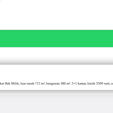
²
 Hak Milik, luas tanah 715 m², bangunan 380 m², 5+1 kamar, listrik 5500 watt, air 