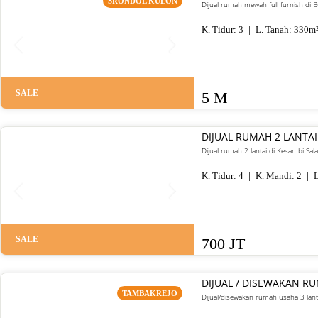
SRONDOL KULON
Dijual rumah mewah full furnish di
K. Tidur:
3
L. Tanah:
330
m
SALE
5 M
DIJUAL RUMAH 2 LANTAI
Dijual rumah 2 lantai di Kesambi Sal
K. Tidur:
4
K. Mandi:
2
L
SALE
700 JT
DIJUAL / DISEWAKAN R
TAMBAKREJO
Dijual/disewakan rumah usaha 3 lant