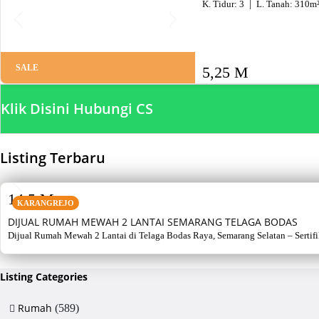
K. Tidur:
3
L. Tanah:
310
m
SALE
5,25 M
Klik Disini Hubungi CS
Listing Terbaru
SALE
14,5 M
KARANGREJO
DIJUAL RUMAH MEWAH 2 LANTAI SEMARANG TELAGA BODAS
Dijual Rumah Mewah 2 Lantai di Telaga Bodas Raya, Semarang Selatan – Sertifikat
Listing Categories
Rumah
(589)