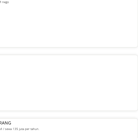
 M nego
ARANG
M / sewa 135 juta per tahun.