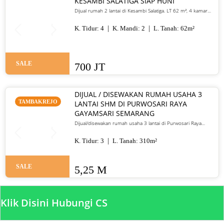
KESAMBI SALATIGA SIAP HUNI
Dijual rumah 2 lantai di Kesambi Salatiga. LT 62 m², 4 kamar
tidur, SHM, siap huni, dekat pusat kota. Harga 700 juta nego
K. Tidur:
4
K. Mandi:
2
L. Tanah:
62
m²
SALE
700 JT
DIJUAL / DISEWAKAN RUMAH USAHA 3
TAMBAKREJO
LANTAI SHM DI PURWOSARI RAYA
GAYAMSARI SEMARANG
Dijual/disewakan rumah usaha 3 lantai di Purwosari Raya
Gayamsari Semarang. LT 310 m², LB 600 m², SHM, lokasi jalan
utama. Jual 5,25 M / sewa 135 juta per tahun.
K. Tidur:
3
L. Tanah:
310
m²
SALE
5,25 M
Klik Disini Hubungi CS