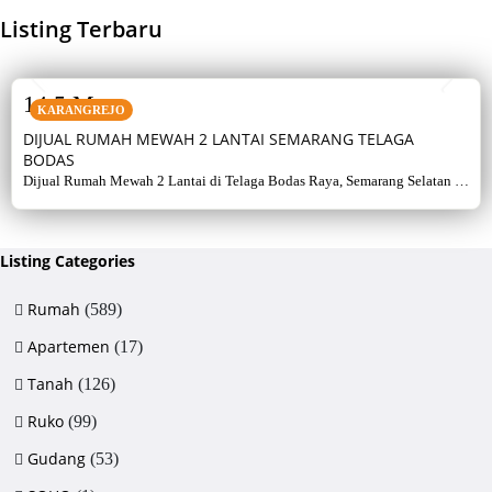
Listing Terbaru
SALE
14,5 M
KARANGREJO
DIJUAL RUMAH MEWAH 2 LANTAI SEMARANG TELAGA
BODAS
Dijual Rumah Mewah 2 Lantai di Telaga Bodas Raya, Semarang Selatan –
Sertifikat Hak Milik, luas tanah 715 m², bangunan 380 m², 5+1 kamar,
listrik 5500 watt, air artetis. Lingkungan asri & strategis.
Listing Categories
Rumah
(589)
Apartemen
(17)
Tanah
(126)
Ruko
(99)
Gudang
(53)