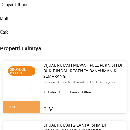
Tempat Hiburan
Mall
Cafe
Properti Lainnya
DIJUAL RUMAH MEWAH FULL FURNISH DI
SRONDOL
BUKIT INDAH REGENCY BANYUMANIK
KULON
SEMARANG
Dijual rumah mewah full furnish di Bukit Indah Regency
Banyumanik Semarang. LT/LB 330 m², SHM, siap huni, lokasi
premium. Harga 5 M nego
K. Tidur:
3
L. Tanah:
330
m²
SALE
5 M
DIJUAL RUMAH 2 LANTAI SHM DI