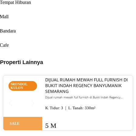
Tempat Hiburan
Mall
Bandara
Cafe
Properti Lainnya
DIJUAL RUMAH MEWAH FULL FURNISH DI
SRONDOL
BUKIT INDAH REGENCY BANYUMANIK
KULON
SEMARANG
Dijual rumah mewah full furnish di Bukit Indah Regency
Banyumanik Semarang. LT/LB 330 m², SHM, siap huni, lokasi
premium. Harga 5 M nego
K. Tidur:
3
L. Tanah:
330
m²
SALE
5 M