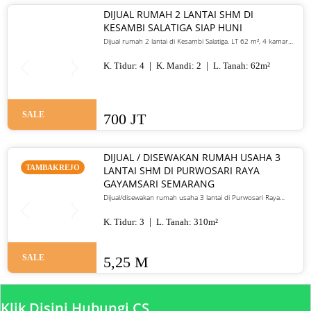
DIJUAL RUMAH 2 LANTAI SHM DI
KESAMBI SALATIGA SIAP HUNI
Dijual rumah 2 lantai di Kesambi Salatiga. LT 62 m², 4 kamar
tidur, SHM, siap huni, dekat pusat kota. Harga 700 juta nego
K. Tidur:
4
K. Mandi:
2
L. Tanah:
62
m²
SALE
700 JT
DIJUAL / DISEWAKAN RUMAH USAHA 3
TAMBAKREJO
LANTAI SHM DI PURWOSARI RAYA
GAYAMSARI SEMARANG
Dijual/disewakan rumah usaha 3 lantai di Purwosari Raya
Gayamsari Semarang. LT 310 m², LB 600 m², SHM, lokasi jalan
utama. Jual 5,25 M / sewa 135 juta per tahun.
K. Tidur:
3
L. Tanah:
310
m²
SALE
5,25 M
Klik Disini Hubungi CS