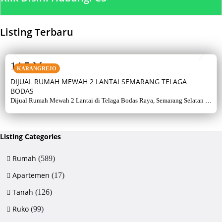
Listing Terbaru
SALE
14,5 M
KARANGREJO
DIJUAL RUMAH MEWAH 2 LANTAI SEMARANG TELAGA
BODAS
Dijual Rumah Mewah 2 Lantai di Telaga Bodas Raya, Semarang Selatan –
Sertifikat Hak Milik, luas tanah 715 m², bangunan 380 m², 5+1 kamar,
listrik 5500 watt, air artetis. Lingkungan asri & strategis.
Listing Categories
Rumah
(589)
Apartemen
(17)
Tanah
(126)
Ruko
(99)