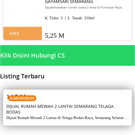
GAYAMSARI SEMARANG
Dijual/disewakan rumah usaha 3 lantai di Purwosari Raya
Gayamsari Semarang. LT 310 m², LB 600 m², SHM, lokasi jalan
utama. Jual 5,25 M / sewa 135 juta per tahun.
K. Tidur:
3
L. Tanah:
310
m²
SALE
5,25 M
Klik Disini Hubungi CS
Listing Terbaru
SALE
14,5 M
KARANGREJO
DIJUAL RUMAH MEWAH 2 LANTAI SEMARANG TELAGA
BODAS
Dijual Rumah Mewah 2 Lantai di Telaga Bodas Raya, Semarang Selatan –
Sertifikat Hak Milik, luas tanah 715 m², bangunan 380 m², 5+1 kamar,
listrik 5500 watt, air artetis. Lingkungan asri & strategis.