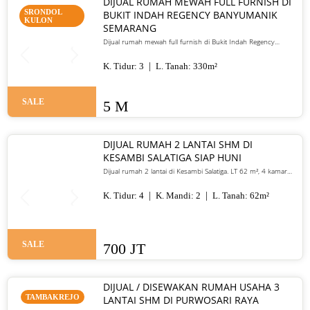
DIJUAL RUMAH MEWAH FULL FURNISH DI
SRONDOL
BUKIT INDAH REGENCY BANYUMANIK
KULON
SEMARANG
Dijual rumah mewah full furnish di Bukit Indah Regency
Banyumanik Semarang. LT/LB 330 m², SHM, siap huni, lokasi
premium. Harga 5 M nego
K. Tidur:
3
L. Tanah:
330
m²
SALE
5 M
DIJUAL RUMAH 2 LANTAI SHM DI
KESAMBI SALATIGA SIAP HUNI
Dijual rumah 2 lantai di Kesambi Salatiga. LT 62 m², 4 kamar
tidur, SHM, siap huni, dekat pusat kota. Harga 700 juta nego
K. Tidur:
4
K. Mandi:
2
L. Tanah:
62
m²
SALE
700 JT
DIJUAL / DISEWAKAN RUMAH USAHA 3
TAMBAKREJO
LANTAI SHM DI PURWOSARI RAYA