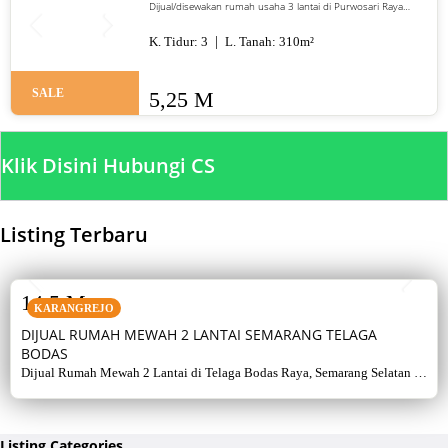
Dijual/disewakan rumah usaha 3 lantai di Purwosari Raya
Gayamsari Semarang. LT 310 m², LB 600 m², SHM, lokasi jalan
utama. Jual 5,25 M / sewa 135 juta per tahun.
K. Tidur:
3
L. Tanah:
310
m²
SALE
5,25 M
Klik Disini Hubungi CS
Listing Terbaru
SALE
14,5 M
KARANGREJO
DIJUAL RUMAH MEWAH 2 LANTAI SEMARANG TELAGA
BODAS
Dijual Rumah Mewah 2 Lantai di Telaga Bodas Raya, Semarang Selatan –
Sertifikat Hak Milik, luas tanah 715 m², bangunan 380 m², 5+1 kamar,
listrik 5500 watt, air artetis. Lingkungan asri & strategis.
Listing Categories