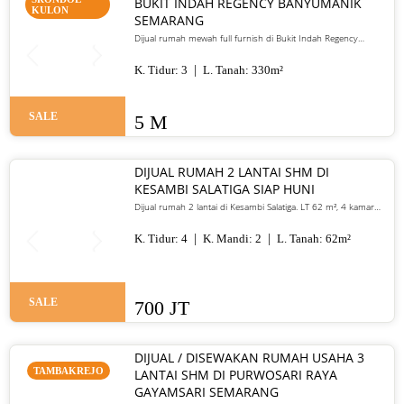
BUKIT INDAH REGENCY BANYUMANIK
KULON
SEMARANG
Dijual rumah mewah full furnish di Bukit Indah Regency
Banyumanik Semarang. LT/LB 330 m², SHM, siap huni, lokasi
premium. Harga 5 M nego
K. Tidur:
3
L. Tanah:
330
m²
SALE
5 M
DIJUAL RUMAH 2 LANTAI SHM DI
KESAMBI SALATIGA SIAP HUNI
Dijual rumah 2 lantai di Kesambi Salatiga. LT 62 m², 4 kamar
tidur, SHM, siap huni, dekat pusat kota. Harga 700 juta nego
K. Tidur:
4
K. Mandi:
2
L. Tanah:
62
m²
SALE
700 JT
DIJUAL / DISEWAKAN RUMAH USAHA 3
TAMBAKREJO
LANTAI SHM DI PURWOSARI RAYA
GAYAMSARI SEMARANG