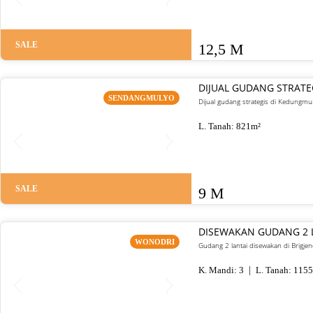
SALE
12,5 M
DIJUAL GUDANG STRA
SENDANGMULYO
Dijual gudang strategis di Kedungm
L. Tanah:
821
m²
SALE
9 M
DISEWAKAN GUDANG 2 L
WONODRI
Gudang 2 lantai disewakan di Brigje
K. Mandi:
3
L. Tanah:
1155