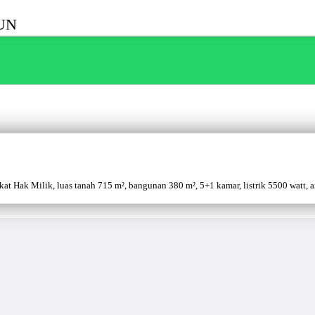
HUN
 Hak Milik, luas tanah 715 m², bangunan 380 m², 5+1 kamar, listrik 5500 watt, air 