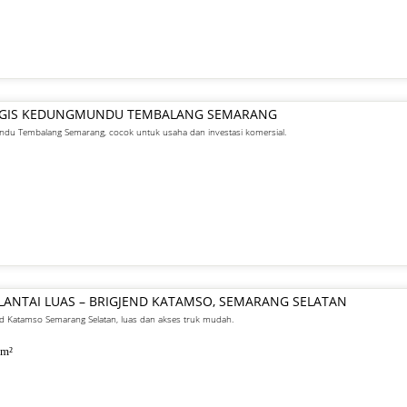
TEGIS KEDUNGMUNDU TEMBALANG SEMARANG
undu Tembalang Semarang, cocok untuk usaha dan investasi komersial.
ANTAI LUAS – BRIGJEND KATAMSO, SEMARANG SELATAN
nd Katamso Semarang Selatan, luas dan akses truk mudah.
m²