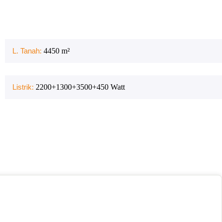
L. Tanah:
4450
m²
Listrik:
2200+1300+3500+450
Watt