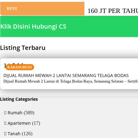
RENT
160 JT PER TA
Klik Disini Hubungi CS
Listing Terbaru
SALE
14,5 M
KARANGREJO
DIJUAL RUMAH MEWAH 2 LANTAI SEMARANG TELAGA BODAS
Dijual Rumah Mewah 2 Lantai di Telaga Bodas Raya, Semarang Selatan – Sertifikat
Listing Categories
Rumah
(589)
Apartemen
(17)
Tanah
(126)