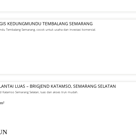
TEGIS KEDUNGMUNDU TEMBALANG SEMARANG
undu Tembalang Semarang, cocok untuk usaha dan investasi komersial.
ANTAI LUAS – BRIGJEND KATAMSO, SEMARANG SELATAN
nd Katamso Semarang Selatan, luas dan akses truk mudah.
m²
HUN