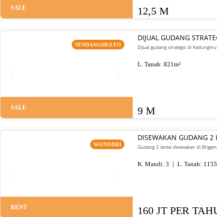
SALE
12,5 M
DIJUAL GUDANG STRA
SENDANGMULYO
Dijual gudang strategis di Kedungm
L. Tanah:
821
m²
SALE
9 M
DISEWAKAN GUDANG 2 L
WONODRI
Gudang 2 lantai disewakan di Brigje
K. Mandi:
3
L. Tanah:
1155
RENT
160 JT PER TA