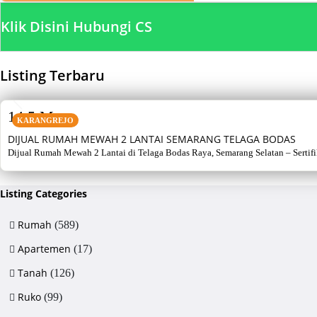
Klik Disini Hubungi CS
Listing Terbaru
SALE
14,5 M
KARANGREJO
DIJUAL RUMAH MEWAH 2 LANTAI SEMARANG TELAGA BODAS
Dijual Rumah Mewah 2 Lantai di Telaga Bodas Raya, Semarang Selatan – Sertifikat
Listing Categories
Rumah
(589)
Apartemen
(17)
Tanah
(126)
Ruko
(99)