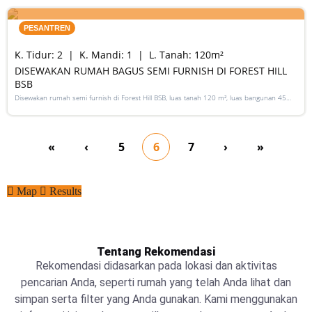
RENT
PESANTREN
K. Tidur:
2
K. Mandi:
1
L. Tanah:
120
m²
DISEWAKAN RUMAH BAGUS SEMI FURNISH DI FOREST HILL
BSB
Disewakan rumah semi furnish di Forest Hill BSB, luas tanah 120 m², luas bangunan 45
m², 2 kamar tidur, 1 kamar mandi, listrik 2200 Watt, air PAM.
«
‹
5
6
7
›
»
Map
Results
Tentang Rekomendasi
Rekomendasi didasarkan pada lokasi dan aktivitas
pencarian Anda, seperti rumah yang telah Anda lihat dan
simpan serta filter yang Anda gunakan. Kami menggunakan