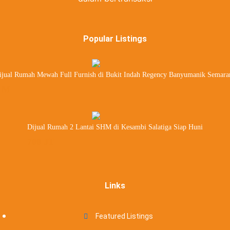
Popular Listings
ijual Rumah Mewah Full Furnish di Bukit Indah Regency Banyumanik Semara
 M
Dijual Rumah 2 Lantai SHM di Kesambi Salatiga Siap Huni
700 JT
Links
Featured Listings