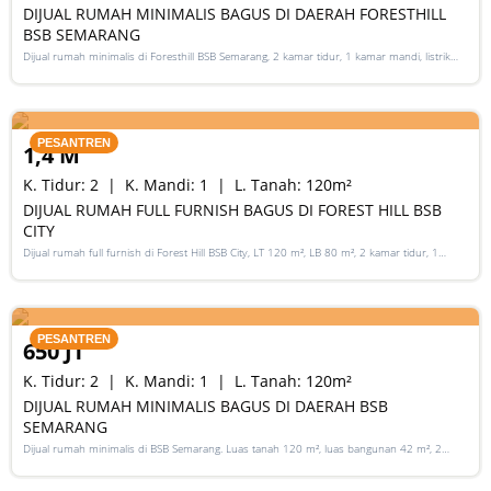
DIJUAL RUMAH MINIMALIS BAGUS DI DAERAH FORESTHILL
BSB SEMARANG
Dijual rumah minimalis di Foresthill BSB Semarang, 2 kamar tidur, 1 kamar mandi, listrik
2200 Watt, HGB, lokasi strategis.
SALE
PESANTREN
1,4 M
K. Tidur:
2
K. Mandi:
1
L. Tanah:
120
m²
DIJUAL RUMAH FULL FURNISH BAGUS DI FOREST HILL BSB
CITY
Dijual rumah full furnish di Forest Hill BSB City, LT 120 m², LB 80 m², 2 kamar tidur, 1
kamar mandi, listrik 2.200 Watt, air artetis, SHM.
SALE
PESANTREN
650 JT
K. Tidur:
2
K. Mandi:
1
L. Tanah:
120
m²
DIJUAL RUMAH MINIMALIS BAGUS DI DAERAH BSB
SEMARANG
Dijual rumah minimalis di BSB Semarang. Luas tanah 120 m², luas bangunan 42 m², 2
kamar tidur, SHM, listrik 1300 Watt, air artetis.