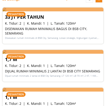
RENT
PESANTREN
33 JT PER TAHUN
K. Tidur:
2
K. Mandi:
1
L. Tanah:
120
m²
DISEWAKAN RUMAH MINIMALIS BAGUS DI BSB CITY,
SEMARANG
Disewakan rumah minimalis di BSB City, Semarang. Lokasi strategis, lingkungan nyaman,
SHM, 2 kamar tidur. Segera hubungi kami!
SALE
PESANTREN
1,7 M
K. Tidur:
2
K. Mandi:
1
L. Tanah:
120
m²
DIJUAL RUMAH MINIMALIS 2 LANTAI DI BSB CITY SEMARANG
Dijual rumah minimalis 2 lantai di BSB City Semarang. LT 120 m², LB 70 m², 2 KT, 1 KM,
listrik 2200W, air artetis, lingkungan nyaman, lokasi strategis.
SALE
PESANTREN
1,1 M
K. Tidur:
2
K. Mandi:
1
L. Tanah:
120
m²