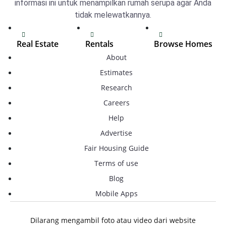
informasi ini untuk menampilkan rumah serupa agar Anda
tidak melewatkannya.
Real Estate
Rentals
Browse Homes
About
Browser
Tugu real
Tugu Homes
Tugu real
estate
Estimates
Tembalang
estate
Tembalang
Research
Homes
Tembalang
real estate
Careers
Pedurungan
real estate
Pedurungan
Homes
Help
Pedurungan
real estate
Advertise
Mijen Homes
real estate
Mijen real
Fair Housing Guide
Gunungpati
Mijen real
estate
Homes
estate
Terms of use
Gunungpati
Blog
Genuk Homes
Gunungpati
real estate
real estate
Mobile Apps
Gayamsari
Genuk real
Homes
Genuk real
estate
estate
Dilarang mengambil foto atau video dari website
Gajahmungkur