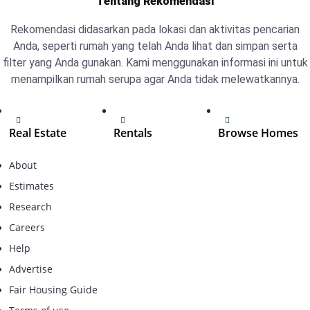
Tentang Rekomendasi
Rekomendasi didasarkan pada lokasi dan aktivitas pencarian
Anda, seperti rumah yang telah Anda lihat dan simpan serta
filter yang Anda gunakan. Kami menggunakan informasi ini untuk
menampilkan rumah serupa agar Anda tidak melewatkannya.
Real Estate
Rentals
Browse Homes
Browser
Tugu real estate
Tugu Homes
About
Tembalang real
Tembalang
Tugu real estate
Estimates
estate
Homes
Tembalang real
Research
Pedurungan real
Pedurungan
estate
estate
Homes
Careers
Pedurungan real
Help
Mijen real estate
Mijen Homes
estate
Advertise
Gunungpati real
Gunungpati
Mijen real estate
estate
Homes
Fair Housing Guide
Gunungpati real