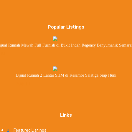
Popular Listings
ijual Rumah Mewah Full Furnish di Bukit Indah Regency Banyumanik Semara
 M
Dijual Rumah 2 Lantai SHM di Kesambi Salatiga Siap Huni
700 JT
Links
Featured Listings