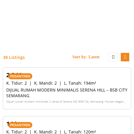
38 Listings
SALE
2,5 M
PESANTREN
K. Tidur:
2
K. Mandi:
2
L. Tanah:
194
m²
DIJUAL RUMAH MODERN MINIMALIS SERENA HILL – BSB CITY
SEMARANG
Dijual rumah modern minimalis 2 lantai di Serena Hill, BSB City Semarang. Hunian elegan
dengan lingkungan cluster aman & nyaman
SALE
1 M
PESANTREN
K. Tidur:
2
K. Mandi:
2
L. Tanah:
120
m²