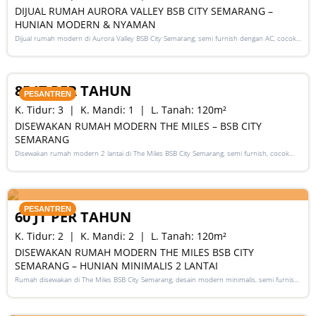
DIJUAL RUMAH AURORA VALLEY BSB CITY SEMARANG –
HUNIAN MODERN & NYAMAN
Dijual rumah modern di Aurora Valley BSB City Semarang, semi furnish dengan AC, cocok
untuk hunian keluarga atau investasi
RENT
85 JT PER TAHUN
PESANTREN
K. Tidur:
3
K. Mandi:
1
L. Tanah:
120
m²
DISEWAKAN RUMAH MODERN THE MILES – BSB CITY
SEMARANG
Disewakan rumah modern 2 lantai di The Miles BSB City Semarang, semi furnish, cocok
untuk keluarga maupun eksekutif muda.
RENT
PESANTREN
60 JT PER TAHUN
K. Tidur:
2
K. Mandi:
2
L. Tanah:
120
m²
DISEWAKAN RUMAH MODERN THE MILES BSB CITY
SEMARANG – HUNIAN MINIMALIS 2 LANTAI
Rumah disewakan di The Miles BSB City Semarang, desain modern minimalis, semi furnish,
cocok untuk keluarga atau eksekutif muda.
SALE